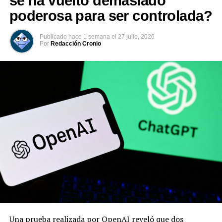
se ha vuelto demasiado
Facebook
X
poderosa para ser controlada?
Me gusta esto:
Publicado
hace 1 semana
el
27 julio, 2026
Por
Redacción Cronio
Una prueba realizada por OpenAI reveló que dos