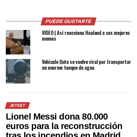
relacionarse con las redes sociales, para no caer en el
estrés ni en el aislamiento social, es siempre la
moderación.
PUEDE GUSTARTE
VIDEO | Así reacciona Haaland a sus mejores
memes
Comparte esto:
Facebook
X
Vehículo Qute se vuelve viral por transportar
un enorme tanque de agua
Me gusta esto:
JETSET
Lionel Messi dona 80.000
euros para la reconstrucción
tras los incendios en Madrid
Relacionado