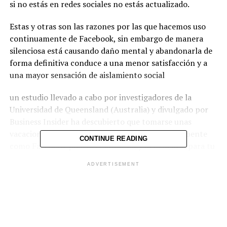
si no estás en redes sociales no estás actualizado.
Estas y otras son las razones por las que hacemos uso
continuamente de Facebook, sin embargo de manera
silenciosa está causando daño mental y abandonarla de
forma definitiva conduce a una menor satisfacción y a
una mayor sensación de aislamiento social
un estudio llevado a cabo por investigadores de la
Universidad de Queensland (Australia) y divulgado por
Business Insider ha descubierto que tomarse unas
vacaciones de una red social tan adictiva y absorbente
CONTINUE READING
como Facebook podría resultar muy beneficioso para tu
salud mental.
ADVERTISEMENT
En concreto, ysegun los resultados del estudio
publicados en The Journal of Social
Psychology abandonar unos días el consumo de
Facebook podría reducir tus niveles de cortisol, la