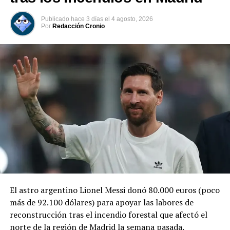
Publicado
hace 3 días
el
4 agosto, 2026
Por
Redacción Cronio
WhatsApp a punto de incluir
Instagram ha comenzado a
una difusión nada grata para
ocultar los “likes” para
sus usuarios
reducir la presión en sus
3 octubre, 2018
usuarios
En «Tendencias»
19 julio, 2019
En «Tecnología»
VIDEO | Exempleada de
El astro argentino Lionel Messi donó 80.000 euros (poco
Facebook revela detalles
más de 92.100 dólares) para apoyar las labores de
sobre la red social tras
reconstrucción tras el incendio forestal que afectó el
presentar falla a mundial
5 octubre, 2021
norte de la región de Madrid la semana pasada.