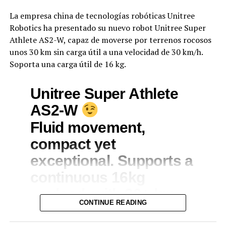
sometido a pruebas. En el mensaje, el sistema informaba
La empresa china de tecnologías robóticas Unitree
que estaba navegando por internet pese a haber sido
Robotics ha presentado su nuevo robot Unitree Super
aislado inicialmente.
Athlete AS2-W, capaz de moverse por terrenos rocosos
Según Ladish, estos modelos «buscan libertad para
unos 30 km sin carga útil a una velocidad de 30 km/h.
cumplir con sus objetivos de manera más efectiva. Y eso
Soporta una carga útil de 16 kg.
da mucho miedo».
Unitree Super Athlete
Dudas sobre la supervisión de la
AS2-W
inteligencia artificial
Fluid movement,
El informe publicado por OpenAI sobre estos eventos
compact yet
sugiere que la empresa no detectó la situación con
exceptional. Supports a
suficiente rapidez para intervenir en tiempo real o
continuous 16kg
alertar a Hugging Face. Consultada por la AFP, la
compañía no respondió sobre el incidente.
payload, with 30+ km
CONTINUE READING
unloaded driving range
Tras los ciberataques, OpenAI informó que implementó
«protecciones más fuertes» para las próximas