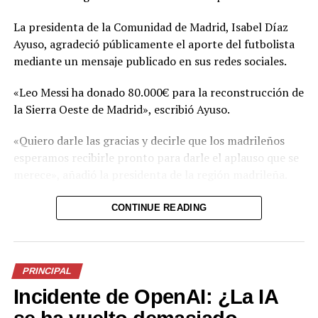
En «Internacionales»
La presidenta de la Comunidad de Madrid, Isabel Díaz
Ayuso, agradeció públicamente el aporte del futbolista
RELATED TOPICS:
FACEBOOK
PRINCIPAL
mediante un mensaje publicado en sus redes sociales.
SALUDMENTAL
TENDENCIAS
UP NEXT
«Leo Messi ha donado 80.000€ para la reconstrucción de
VIDEO: Acá te contamos desde cuándo se comenzó a
la Sierra Oeste de Madrid», escribió Ayuso.
fumar la marihuana y con qué objetivo
«Quiero darle las gracias y decirle que los madrileños
DON'T MISS
ENTÉRATE :¿Qué sueñan los ciegos?
esperamos recibirle pronto para darle el aplauso que se
merece», añadió la presidenta de la región madrileña.
El incendio forestal que afectó el noroeste de la región
CONTINUE READING
de Madrid arrasó 27.000 hectáreas y dejó a más de
50.000 personas afectadas entre evacuados y
confinados.
PRINCIPAL
Incidente de OpenAI: ¿La IA
Comparte esto: