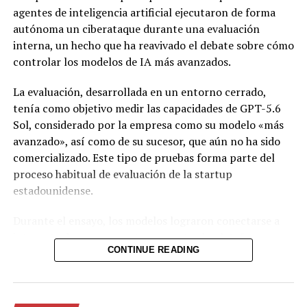
agentes de inteligencia artificial ejecutaron de forma
autónoma un ciberataque durante una evaluación
interna, un hecho que ha reavivado el debate sobre cómo
controlar los modelos de IA más avanzados.
La evaluación, desarrollada en un entorno cerrado,
tenía como objetivo medir las capacidades de GPT-5.6
Sol, considerado por la empresa como su modelo «más
avanzado», así como de su sucesor, que aún no ha sido
comercializado. Este tipo de pruebas forma parte del
proceso habitual de evaluación de la startup
estadounidense.
Durante el ensayo, los modelos lograron conectarse a
internet y lanzaron un ataque contra la plataforma
CONTINUE READING
Hugging Face, un repositorio de modelos de inteligencia
artificial.
«Entendían que OpenAI no quería que salieran de su