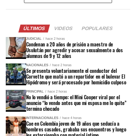
ÚLTIMOS
VIDEOS
POPULARES
JUDICIAL
hace 2 horas
Condenan a 20 años de prisión a maestro de
Usulután por agredir y acosar sexualmente a dos
alumnas de 9 y 12 años
NACIONALES
hace 2 horas
Se presenta voluntariamente el conductor del
Corvette que mató a un repartidor en el bulevar El
Hipódromo y será procesado por homicidio culposo
PRINCIPAL
hace 2 horas
No lo vendió a tiempo: el Mini Cooper viral por el
anuncio “lo vendo antes que mi esposa me lo quite”
termina chocado
INTERNACIONALES
hace 4 horas
Cae en Colombia joven de 19 años que seducía a
hombres casados, grababa sus encuentros y luego
los extorsionaba con material íntimo