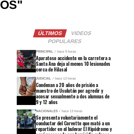
DOS"
ÚLTIMOS
VIDEOS
POPULARES
PRINCIPAL
hace 9 horas
Aparatoso accidente en la carretera a
Santa Ana deja al menos 10 lesionados
cerca de Hilasal
JUDICIAL
hace 13 horas
Condenan a 20 años de prisión a
maestro de Usulután por agredir y
acosar sexualmente a dos alumnas de
9 y 12 años
NACIONALES
hace 13 horas
Se presenta voluntariamente el
conductor del Corvette que mató a un
repartidor en el bulevar El Hipódromo y