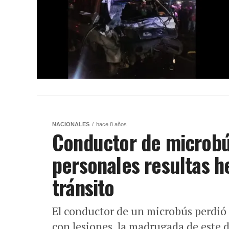
NACIONALES
hace 8 años
Conductor de microbús
personales resultas h
tránsito
El conductor de un microbús perdió 
con lesiones, la madrugada de este 