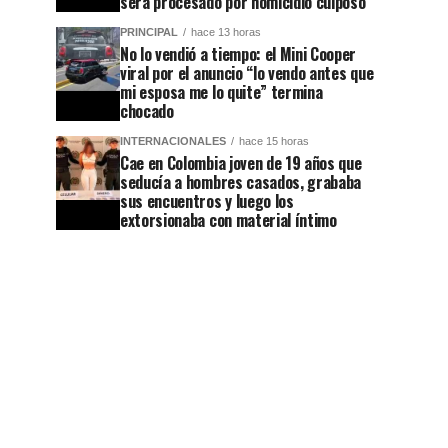
será procesado por homicidio culposo
PRINCIPAL
hace 13 horas
No lo vendió a tiempo: el Mini Cooper
viral por el anuncio “lo vendo antes que
mi esposa me lo quite” termina
chocado
INTERNACIONALES
hace 15 horas
Cae en Colombia joven de 19 años que
seducía a hombres casados, grababa
sus encuentros y luego los
extorsionaba con material íntimo