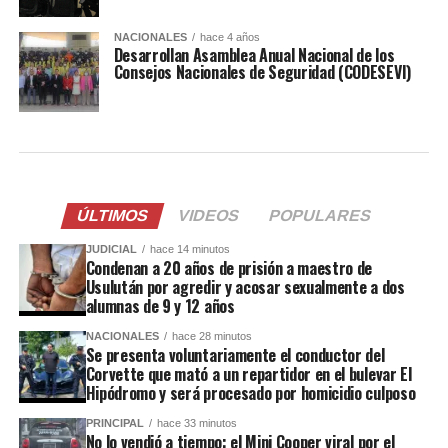
NACIONALES
hace 4 años
Desarrollan Asamblea Anual Nacional de los
Consejos Nacionales de Seguridad (CODESEVI)
ÚLTIMOS
VIDEOS
POPULARES
JUDICIAL
hace 14 minutos
Condenan a 20 años de prisión a maestro de
Usulután por agredir y acosar sexualmente a dos
alumnas de 9 y 12 años
NACIONALES
hace 28 minutos
Se presenta voluntariamente el conductor del
Corvette que mató a un repartidor en el bulevar El
Hipódromo y será procesado por homicidio culposo
PRINCIPAL
hace 33 minutos
No lo vendió a tiempo: el Mini Cooper viral por el