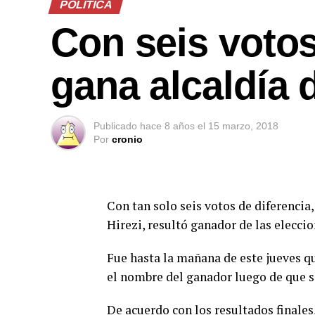
POLÍTICA
Con seis votos
gana alcaldía 
Publicado
hace 8 años
el
15 marzo, 2018
Por
cronio
Con tan solo seis votos de diferencia
Hirezi, resultó ganador de las elecci
Fue hasta la mañana de este jueves q
el nombre del ganador luego de que s
De acuerdo con los resultados finales