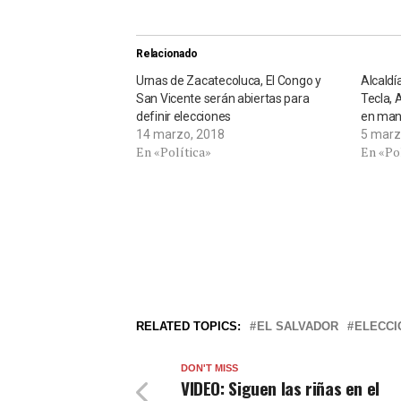
Relacionado
Urnas de Zacatecoluca, El Congo y
Alcaldí
San Vicente serán abiertas para
Tecla, 
definir elecciones
en man
14 marzo, 2018
5 marz
En «Política»
En «Po
RELATED TOPICS:
EL SALVADOR
ELECCI
DON'T MISS
VIDEO: Siguen las riñas en el