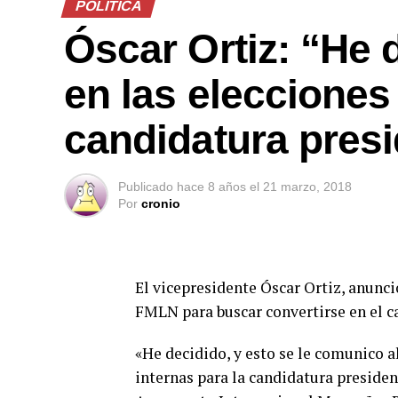
POLÍTICA
Óscar Ortiz: “He 
en las elecciones 
candidatura presi
Publicado
hace 8 años
el
21 marzo, 2018
Por
cronio
El vicepresidente Óscar Ortiz, anunci
FMLN para buscar convertirse en el c
«He decidido, y esto se le comunico al
internas para la candidatura presiden