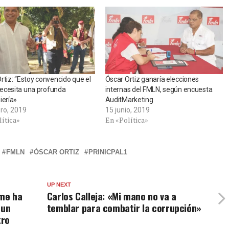
rtiz: “Estoy convencido que el
Óscar Ortiz ganaría elecciones
ecesita una profunda
internas del FMLN, según encuesta
iería»
AuditMarketing
ero, 2019
15 junio, 2019
lítica»
En «Política»
FMLN
ÓSCAR ORTIZ
PRINICPAL1
UP NEXT
 me ha
Carlos Calleja: «Mi mano no va a
 un
temblar para combatir la corrupción»
tro