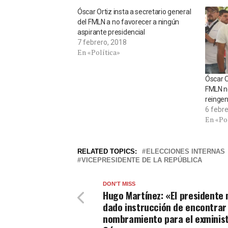
Óscar Ortiz insta a secretario general
del FMLN a no favorecer a ningún
aspirante presidencial
7 febrero, 2018
En «Política»
Óscar O
FMLN n
reingen
6 febr
En «Po
RELATED TOPICS:
ELECCIONES INTERNAS
VICEPRESIDENTE DE LA REPÚBLICA
DON'T MISS
Hugo Martínez: «El presidente
dado instrucción de encontrar
nombramiento para el exminis