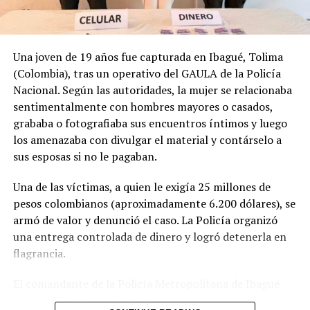
RELATED TOPICS:
ASALTO A MANO ARMADA
VENTA EN LÍNEA
VIOLENTO ASALTO
Una joven de 19 años fue capturada en Ibagué, Tolima
UP NEXT
(Colombia), tras un operativo del GAULA de la Policía
Rastra vuelca en curva del Papaturro
Nacional. Según las autoridades, la mujer se relacionaba
sentimentalmente con hombres mayores o casados,
DON'T MISS
Así reaccionó Vozinha al conocer que jugará contra
grababa o fotografiaba sus encuentros íntimos y luego
Messi
los amenazaba con divulgar el material y contárselo a
sus esposas si no le pagaban.
Una de las víctimas, a quien le exigía 25 millones de
pesos colombianos (aproximadamente 6.200 dólares), se
armó de valor y denunció el caso. La Policía organizó
una entrega controlada de dinero y logró detenerla en
flagrancia.
El comandante de la Policía Metropolitana de Ibagué
explicó que la joven “seducía con sus encantos a