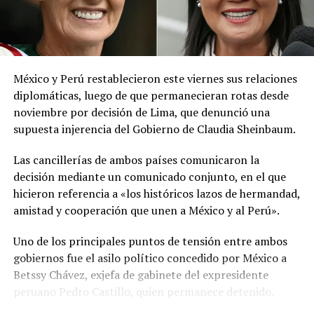
del Sahara, se esperan lluvias durante los próximos días,
por lo que pidió a la población mantenerse atenta a la
información oficial sobre las condiciones
meteorológicas.
México y Perú restablecieron este viernes sus relaciones
Las autoridades reiteraron el llamado a consultar los
diplomáticas, luego de que permanecieran rotas desde
canales oficiales del MARN y adoptar las medidas de
noviembre por decisión de Lima, que denunció una
prevención necesarias para reducir los efectos de este
supuesta injerencia del Gobierno de Claudia Sheinbaum.
fenómeno atmosférico, especialmente entre las
personas con mayor riesgo de complicaciones de salud.
Las cancillerías de ambos países comunicaron la
decisión mediante un comunicado conjunto, en el que
Comparte esto:
hicieron referencia a «los históricos lazos de hermandad,
amistad y cooperación que unen a México y al Perú».
Facebook
X
Uno de los principales puntos de tensión entre ambos
gobiernos fue el asilo político concedido por México a
Me gusta esto:
Betssy Chávez, exjefa de gabinete del expresidente
peruano Pedro Castillo, quien permanece detenido.