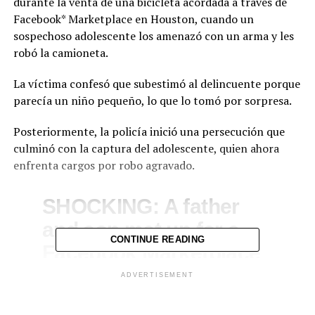
durante la venta de una bicicleta acordada a través de
Facebook* Marketplace en Houston, cuando un
sospechoso adolescente los amenazó con un arma y les
robó la camioneta.
La víctima confesó que subestimó al delincuente porque
parecía un niño pequeño, lo que lo tomó por sorpresa.
Posteriormente, la policía inició una persecución que
culminó con la captura del adolescente, quien ahora
enfrenta cargos por robo agravado.
SHOCKING: A father
and son met up for a
CONTINUE READING
Facebook Marketplace
deal in Houston and
ADVERTISEMENT
ended up robbed at