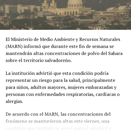
#OPINE
. El Gaula de la
Policía capturó en
Ibagué a una joven de
19 años señalada de
El Ministerio de Medio Ambiente y Recursos Naturales
extorsionar al hombre
(MARN) informó que durante este fin de semana se
con quien sostuvo una
mantendrán altas concentraciones de polvo del Sahara
sobre el territorio salvadoreño.
relación
extramatrimonial, a
La institución advirtió que esta condición podría
representar un riesgo para la salud, principalmente
quien amenazaba con
para niños, adultos mayores, mujeres embarazadas y
exponer material íntimo
personas con enfermedades respiratorias, cardíacas o
y contarle a su esposa
alergias.
si no le entregaba la
De acuerdo con el MARN, las concentraciones del
suma de 25 millones de
fenómeno se mantuvieron altas este viernes, una
condición que también se prevé para el sábado 8 y