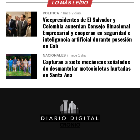
relaciones diplomáticas.
LO MÁS LEÍDO
POLÍTICA
hace 2 días
Sheinbaum también indicó que Chávez viajó a México en
Vicepresidentes de El Salvador y
un avión militar y calificó la entrega del salvoconducto
Colombia acuerdan Consejo Binacional
como «una acción de buena voluntad» de la presidenta
Empresarial y cooperan en seguridad e
inteligencia artificial durante posesión
Keiko Fujimori.
en Cali
Comparte esto:
NACIONALES
hace 1 día
Capturan a siete mecánicos señalados
de desmantelar motocicletas hurtadas
Facebook
X
en Santa Ana
Me gusta esto: