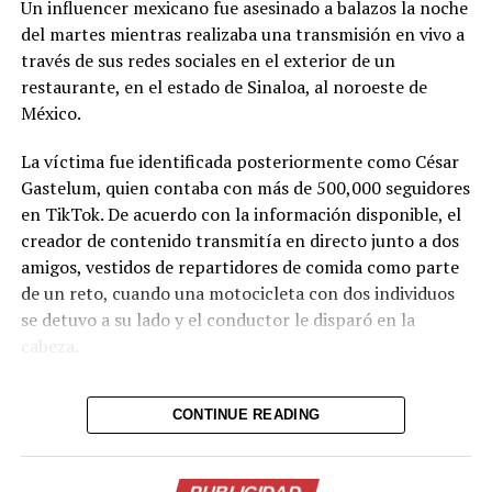
Un influencer mexicano fue asesinado a balazos la noche
del martes mientras realizaba una transmisión en vivo a
través de sus redes sociales en el exterior de un
restaurante, en el estado de Sinaloa, al noroeste de
México.
La víctima fue identificada posteriormente como César
Gastelum, quien contaba con más de 500,000 seguidores
en TikTok. De acuerdo con la información disponible, el
creador de contenido transmitía en directo junto a dos
amigos, vestidos de repartidores de comida como parte
de un reto, cuando una motocicleta con dos individuos
se detuvo a su lado y el conductor le disparó en la
cabeza.
Tras el ataque, la transmisión se interrumpió de
CONTINUE READING
inmediato. Posteriormente, el video fue retirado de la
plataforma, aunque portales de noticias conservaron
parte de la grabación y han difundido imágenes del