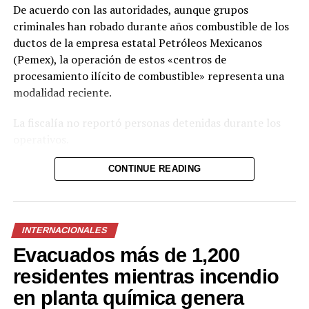
su tatuador y él le hace esto
De acuerdo con las autoridades, aunque grupos
criminales han robado durante años combustible de los
ductos de la empresa estatal Petróleos Mexicanos
(Pemex), la operación de estos «centros de
procesamiento ilícito de combustible» representa una
modalidad reciente.
La fiscalía no reportó personas detenidas durante los
operativos.
Las plantas clandestinas fueron localizadas en los
CONTINUE READING
estados de San Luis Potosí, Hidalgo y Morelos, en el
centro de México. Como parte de las intervenciones, las
autoridades incautaron combustible, contenedores y
INTERNACIONALES
maquinaria utilizada en estas instalaciones.
Evacuados más de 1,200
Asimismo, la fiscalía difundió fotografías en las que se
residentes mientras incendio
observan grandes tanques industriales y un sistema de
en planta química genera
tuberías interconectadas dentro de las refinerías