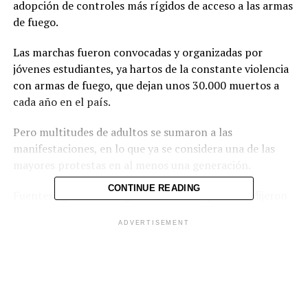
adopción de controles más rígidos de acceso a las armas
de fuego.
Las marchas fueron convocadas y organizadas por
jóvenes estudiantes, ya hartos de la constante violencia
con armas de fuego, que dejan unos 30.000 muertos a
cada año en el país.
Pero multitudes de adultos se sumaron a las
manifestaciones, en lo que ya se considera una de las
mayores protestas en al menos una generación.
CONTINUE READING
Fuentes ligadas a la organización de la protesta dijeron
a la red de TV NBC que la manifestación de este sábado
ADVERTISEMENT
en Washington reunió por lo menos 800.000 personas.
Centenares de marchas se registraban el sábado en
ciudades como Nueva York, Atlanta, Boston, Chicago,
Cincinnati, Dallas, Houston, Miami, Minneapolis,