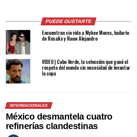
Me gusta esto:
PUEDE GUSTARTE
Encuentran sin vida a Mykee Moves, bailarín
de Rosalía y Rauw Alejandro
Relacionado
VIDEO | Cabo Verde, la selección que ganó el
respeto del mundo sin necesidad de levantar
la copa
China sancionará a
Realizan protestas en las
empresas de EEUU
calles de EEUU contra la
INTERNACIONALES
implicadas en venta de
política migratoria de Donald
México desmantela cuatro
armas a Taiwán
Trump
13 julio, 2019
30 junio, 2018
refinerías clandestinas
En «Internacionales»
En «Internacionales»