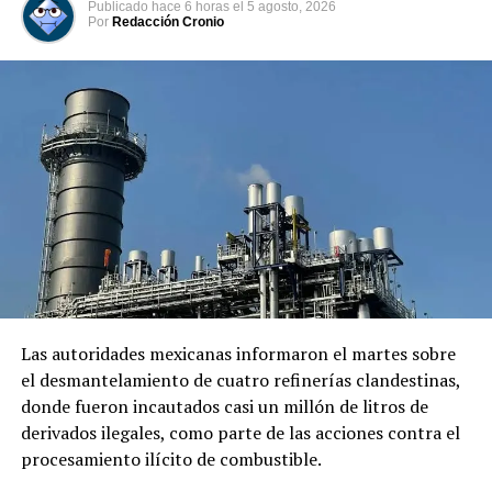
Publicado
hace 6 horas
el
5 agosto, 2026
Por
Redacción Cronio
Protestas tras elecciones en
Venezuela dejaron 25
muertos y 192 heridos
13 agosto, 2024
En «Internacionales»
RELATED TOPICS:
BOSTON
CHICAGO
CINCINNATI
DALLAS
EE.UU. PROTESTAS
HOUSTON
MIAMI
MINNEAPOLIS
NASHVILLE Y SEATTLE
TOMAS DE ARMAS
WASHINGTONATLANTA
Las autoridades mexicanas informaron el martes sobre
UP NEXT
el desmantelamiento de cuatro refinerías clandestinas,
VIDEO: Incendio deja cinco muertos en un centro
donde fueron incautados casi un millón de litros de
comercial de Rusia
derivados ilegales, como parte de las acciones contra el
DON'T MISS
procesamiento ilícito de combustible.
VIDEO: Por sus movimientos acaba con la paciencia de