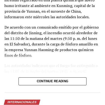
incendio registrado en una planta química que liberó
humo irritante al ambiente en Kunming, capital de la
Facebook
X
provincia de Yunnan, en el suroeste de China,
informaron este miércoles las autoridades locales.
Me gusta esto:
De acuerdo con un comunicado emitido por el gobierno
del distrito de Jinning, el incendio ocurrió alrededor de
las 11:50 de la mañana del martes (9:50 p. m. del lunes
en El Salvador), durante la carga de fósforo amarillo en
la empresa Yunnan Haoming de productos químicos
finos de fósforo.
Las autoridades indicaron que el fuego fue extinguido a
las 11:07 de la noche del martes (9:07 a. m. en El
Salvador) y que el incidente no dejó víctimas.
CONTINUE READING
El fósforo amarillo en combustión generó una nube de
humo que degradó temporalmente la calidad del aire en
la zona. Según las autoridades, la exposición a este tipo
INTERNACIONALES
de humo puede provocar irritación en los ojos, la nariz y