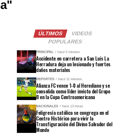
na"
ÚLTIMOS
VIDEOS
POPULARES
PRINCIPAL
hace 5 minutos
Accidente en carretera a San Luis La
Herradura deja un lesionado y fuertes
daños materiales
DEPORTES
hace 11 minutos
Alianza FC vence 1-0 al Herediano y se
consolida como líder invicto del Grupo
B en la Copa Centroamericana
NACIONALES
hace 13 horas
Feligresía católica se congrega en el
Centro Histórico para vivir la
Transfiguración del Divino Salvador del
Mundo