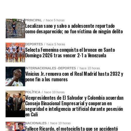
PRINCIPAL
hace 5 horas
Localizan sano y salvo a adolescente reportado
como desaparecido; no fue víctima de ningún delito
DEPORTES
hace 5 horas
Selecta Femenina conquista el bronce en Santo
Domingo 2026 tras vencer 2-1 a Venezuela
INTERNACIONALES -DEPORTES
hace 10 horas
Vinicius Jr. renueva con el Real Madrid hasta 2032 y
pone fin a los rumores
POLÍTICA
hace 10 horas
Vicepresidentes de El Salvador y Colombia acuerdan
Consejo Binacional Empresarial y cooperan en
seguridad e inteligencia artificial durante posesión
en Cali
NACIONALES
hace 10 horas
Fallece Ricardo, el motociclista que se accidentó