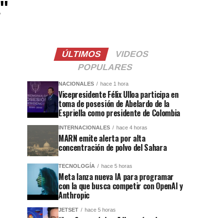
"
ÚLTIMOS
VIDEOS
POPULARES
NACIONALES
hace 1 hora
Vicepresidente Félix Ulloa participa en
toma de posesión de Abelardo de la
Espriella como presidente de Colombia
INTERNACIONALES
hace 4 horas
MARN emite alerta por alta
concentración de polvo del Sahara
TECNOLOGÍA
hace 5 horas
Meta lanza nueva IA para programar
con la que busca competir con OpenAI y
Anthropic
JETSET
hace 5 horas