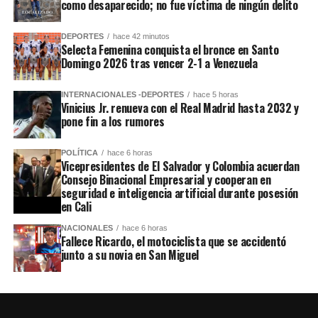
como desaparecido; no fue víctima de ningún delito
DEPORTES
hace 42 minutos
Selecta Femenina conquista el bronce en Santo
Domingo 2026 tras vencer 2-1 a Venezuela
INTERNACIONALES -DEPORTES
hace 5 horas
Vinicius Jr. renueva con el Real Madrid hasta 2032 y
pone fin a los rumores
POLÍTICA
hace 6 horas
Vicepresidentes de El Salvador y Colombia acuerdan
Consejo Binacional Empresarial y cooperan en
seguridad e inteligencia artificial durante posesión
en Cali
NACIONALES
hace 6 horas
Fallece Ricardo, el motociclista que se accidentó
junto a su novia en San Miguel