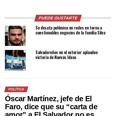
PUEDE GUSTARTE
Relacionado
Se desata polémica en redes en torno a
cuestionables negocios de la familia Silva
Salvadoreños en el exterior aplauden
victoria de Nuevas Ideas
Javier Simán correría por la
¨La Gira del Triunfo¨ de
vicepresidencia de ARENA y
Carlos Calleja y Carmen Aída
acompañaría a Carlos Calleja
recorre todo el país y suman
26 abril, 2018
más de 300 mil
En «Política»
salvadoreños
27 enero, 2019
POLÍTICA
En «Política»
Óscar Martínez, jefe de El
Faro, dice que su “carta de
amor” a El Salvador no es