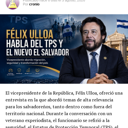
Publicado
hace 6 días
el
3 agosto, 2026
Por
cronio
El vicepresidente de la República, Félix Ulloa, ofreció una
Además de la seguridad, las autoridades abordaron la
entrevista en la que abordó temas de alta relevancia
cooperación económica, comercial y tecnológica. Ambas
para los salvadoreños, tanto dentro como fuera del
partes acordaron impulsar la creación de un Consejo
territorio nacional. Durante la conversación con un
Binacional Empresarial orientado a promover el
veterano experiodista, el funcionario se refirió a la
comercio, la inversión y nuevas oportunidades de
seguridad, el Estatus de Protección Temporal (TPS), el
desarrollo entre Colombia y El Salvador.