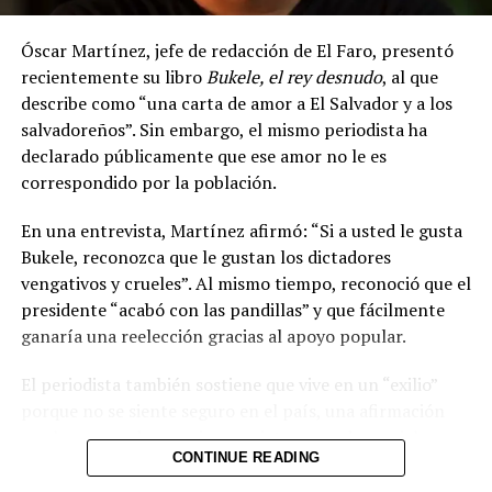
Óscar Martínez, jefe de redacción de El Faro, presentó
recientemente su libro
Bukele, el rey desnudo
, al que
describe como “una carta de amor a El Salvador y a los
salvadoreños”. Sin embargo, el mismo periodista ha
declarado públicamente que ese amor no le es
correspondido por la población.
En una entrevista, Martínez afirmó: “Si a usted le gusta
Bukele, reconozca que le gustan los dictadores
vengativos y crueles”. Al mismo tiempo, reconoció que el
presidente “acabó con las pandillas” y que fácilmente
ganaría una reelección gracias al apoyo popular.
El periodista también sostiene que vive en un “exilio”
porque no se siente seguro en el país, una afirmación
que ha generado reacciones mixtas en redes sociales.
CONTINUE READING
Mientras él presenta su obra como un gesto de cariño
hacia la nación, gran parte de la opinión pública ha