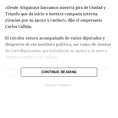
«Desde Atiquizaya lanzamos nuestra gira de Unidad y
Triunfo que da inicio a nuestra campaña interna.
¡Gracias por su apoyo y cariño!», dijo el empersario
Carlos Calleja.
El tricolor estuvo acompañado de varios diputados y
dirigentes de ese instituto político, así como de cientos
de correligionarios que brindaron su apoyo a la nueva
empresa política de Calleja.
«Quiero agradecerles por acompañarme este día, a mi
CONTINUE READING
esposa Andrea y a mis hermanos nacionalistas. ¡Hoy
arrancamos una nueva etapa de nuestra vida y lo
ADVERTISEMENT
hacemos aquí en Ahuachapán!», reiteró Calleja.
El político aseguró que el país está pasando por
momentos difíciles y que depende de las acciones de la
población si «seguimos sufriendo o si salimos adelante