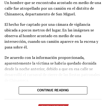
Un hombre que se encontraba acostado en medio de una
calle fue atropellado por un camión en el distrito de
Chinameca, departamento de San Miguel.
El hecho fue captado por una cámara de vigilancia
ubicada a pocos metros del lugar. En las imágenes se
observa al hombre acostado en medio de una
intersección, cuando un camión aparece en la escena y
pasa sobre él.
De acuerdo con la información proporcionada,
aparentemente la víctima se habría quedado dormida
desde la noche anterior, debido a que en esa calle se
desarrolló el carnaval de cierre de las fiestas patronales
de Chinameca.
Hasta el momento, el texto no proporciona información
CONTINUE READING
sobre el estado de salud del hombre ni sobre las
circunstancias posteriores al accidente.