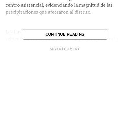
centro asistencial, evidenciando la magnitud de las
precipitaciones que afectaron al distrito.
Las lluvias también ocasionaron calles anegadas,
CONTINUE READING
vehículos afectados y diversas complicaciones para la
población, que enfrentó dificultades debido a las
ADVERTISEMENT
condiciones generadas por las intensas precipitaciones.