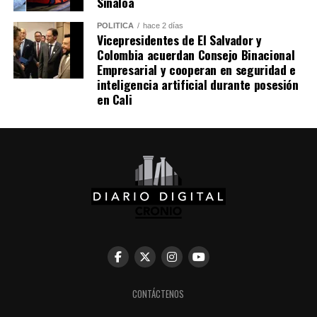
Sinaloa
POLÍTICA
hace 2 días
Vicepresidentes de El Salvador y
Colombia acuerdan Consejo Binacional
Empresarial y cooperan en seguridad e
inteligencia artificial durante posesión
en Cali
La ceremonia, incluyó una oración y reflexión que
CONTÁCTENOS
acompañaron el inicio de esta nueva etapa de gobierno.
En su intervención, el Presidente de la Espriella, hizo