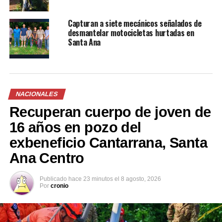
Me gusta esto:
Capturan a siete mecánicos señalados de
desmantelar motocicletas hurtadas en
Santa Ana
Relacionado
NACIONALES
Recuperan cuerpo de joven de
16 años en pozo del
exbeneficio Cantarrana, Santa
VIRAL: Blandino Nerio y
TERRIBLE: Crisis en el
Ana Centro
Sigfrido Reyes culpan al
Hospital San Juan de Dios de
cambio climático y la
San Miguel: Evacuan a
Publicado
hace 23 minutos
el
8 agosto, 2026
naturaleza por terribles
pacientes de UCI tras
Por
cronio
inundaciones en hospitales
inundación
nacionales
26 mayo, 2019
En «Nacionales»
26 mayo, 2019
En «Nacionales»