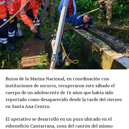
FOTOS Y VIDEO: Se
desborda río Grande de San
Miguel por fuertes lluvias
24 mayo, 2019
En «Nacionales»
Buzos de la Marina Nacional, en coordinación con
RELATED TOPICS:
ACUMULACIÓN DE AGUA
AFECTACIONES POR LLUVIAS
ÁREA DE EMERGENCIAS
instituciones de socorro, recuperaron este sábado el
CALLES ANEGADAS
CLIMA EN EL SALVADOR
cuerpo de un adolescente de 16 años que había sido
EMERGENCIA POR LLUVIAS
HOSPITAL SAN JUAN DE DIOS
INUNDACIONES
LLUVIAS INTENSAS
PRECIPITACIONES
reportado como desaparecido desde la tarde del viernes
SANTA ANA
VEHÍCULOS AFECTADOS
en Santa Ana Centro.
UP NEXT
El operativo se desarrolló en un pozo ubicado en el
Arrestan a sujeto que tras discusión atacó a otro
hombre con un corvo en San Vicente Norte
exbeneficio Cantarrana, zona del cantón del mismo