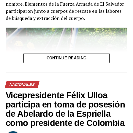
nombre. Elementos de la Fuerza Armada de El Salvador
DON'T MISS
participaron junto a cuerpos de rescate en las labores
AuronPlay se encuentra con el papa León XIV mientras
se dirigía a un concierto de Bad Bunny en Madrid
de búsqueda y extracción del cuerpo.
CONTINUE READING
NACIONALES
Vicepresidente Félix Ulloa
participa en toma de posesión
de Abelardo de la Espriella
como presidente de Colombia