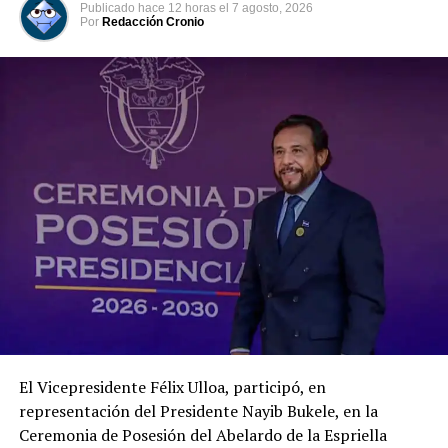
Publicado
hace 12 horas
el
7 agosto, 2026
Por
Redacción Cronio
Según la información oficial difundida por la institución
militar, el joven permanecía desaparecido desde el día
anterior. Una vez localizado y recuperado, el cuerpo fue
entregado a las autoridades correspondientes para los
procedimientos de rigor.
Hasta el momento no se ha divulgado la identidad del
adolescente ni se han precisado las circunstancias
exactas del fallecimiento. El caso queda en manos de la
El Vicepresidente Félix Ulloa, participó, en
Fiscalía y de las instancias investigativas, que deberán
representación del Presidente Nayib Bukele, en la
determinar si se trató de un accidente, un hecho
Ceremonia de Posesión del Abelardo de la Espriella