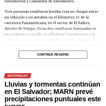
Salvadoreña y Comandos de Salvamento.
Tres personas resultaron heridas tras un choque entre
un vehículo y un autobús en el kilómetro 21 de la
carretera Panamericana, en el sector de El Salitre,
distrito de Nejapa. Otras dos resultaron lesionadas en
un accidente ocurrido en el bulevar Constitución y la
calle Motocross, en San Salvador Centro. Además, tres
motociclistas sufrieron lesiones en distintos puntos:
uno en el kilómetro 17 de la Panamericana (sector La
CONTINUE READING
Flecha, San Martín), otro en el kilómetro 36½ de la
misma vía (tramo Santa Ana-San Salvador, Ciudad Arce)
y un tercero en el bulevar del Ejército, en San Salvador.
NACIONALES
Los socorristas estabilizaron a las víctimas en el lugar y
Lluvias y tormentas continúan
las trasladaron a centros asistenciales para continuar
con la atención médica. Las autoridades insisten en la
en El Salvador; MARN prevé
necesidad de extremar precauciones al volante,
precipitaciones puntuales este
especialmente durante el período vacacional, cuando