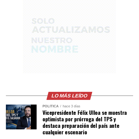
respeto a la vida y advirtió que quienes cometan este
tipo de agresiones enfrentarán las consecuencias
legales correspondientes.
Comparte esto:
Facebook
X
Me gusta esto:
LO MÁS LEÍDO
POLÍTICA
hace 3 días
Vicepresidente Félix Ulloa se muestra
optimista por prórroga del TPS y
destaca preparación del país ante
cualquier escenario