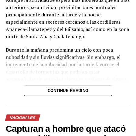
anteriores, se anticipan precipitaciones puntuales
principalmente durante la tarde y la noche,
especialmente en sectores cercanos a las cordilleras
Apaneca-Ilamatepec y del Bálsamo, así como en la zona
norte de Santa Ana y Chalatenango.
Durante la mañana predomina un cielo con poca
Comparte esto:
nubosidad y sin lluvias significativas. Sin embargo, el
incremento de la nubosidad por la tarde favorece el
Facebook
X
desarrollo de tormentas que podrían estar
acompañadas de actividad eléctrica y ráfagas de viento.
Me gusta esto:
Para la noche, el cielo se mantendrá entre poco y
CONTINUE READING
parcialmente nublado en el occidente y la zona norte,
con posibilidad de lluvias aisladas.
Las autoridades recomiendan a la población mantenerse
NACIONALES
atenta a las actualizaciones del MARN y de Protección
Capturan a hombre que atacó
Civil, especialmente en zonas propensas a inundaciones
o deslizamientos. Las ráfagas de viento podrían superar