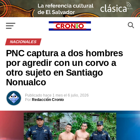
NACIONALES
PNC captura a dos hombres
por agredir con un corvo a
otro sujeto en Santiago
Nonualco
Publicado
hace 1 mes
el
6 julio, 2026
Por
Redacción Cronio