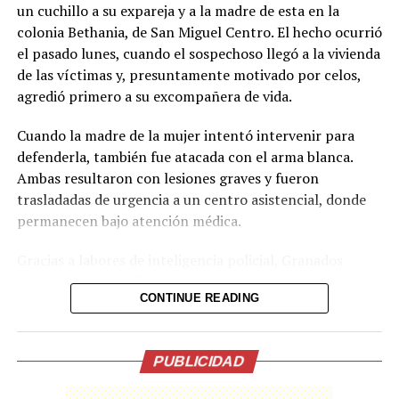
un cuchillo a su expareja y a la madre de esta en la
colonia Bethania, de San Miguel Centro. El hecho ocurrió
el pasado lunes, cuando el sospechoso llegó a la vivienda
de las víctimas y, presuntamente motivado por celos,
agredió primero a su excompañera de vida.
Cuando la madre de la mujer intentó intervenir para
defenderla, también fue atacada con el arma blanca.
Ambas resultaron con lesiones graves y fueron
trasladadas de urgencia a un centro asistencial, donde
permanecen bajo atención médica.
Gracias a labores de inteligencia policial, Granados
Masferrer fue localizado y detenido el martes en la
CONTINUE READING
colonia Ciudad Toledo, del mismo municipio. El
imputado será remitido ante las autoridades judiciales
por el delito de intento de homicidio.
PUBLICIDAD
La PNC aprovechó el caso para reiterar su llamado al