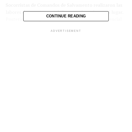
Socorristas de Comandos de Salvamento realizaron las
labores de rescate y estabilizaron a la mujer en el lugar.
CONTINUE READING
Posteriormente, fue trasladada a un centro asistencial
para recibir atención médica debido a la gravedad de sus
ADVERTISEMENT
lesiones.
Comparte esto:
Facebook
X
Me gusta esto: