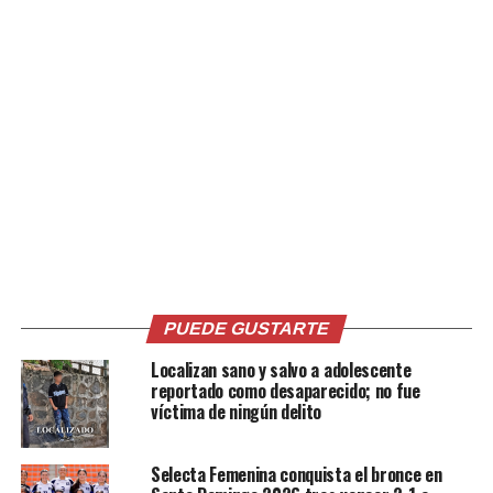
Relacionado
Mujer atropellada en la
FOTO: Automovilista
Troncal del Norte fallece al
persigue a dos «motoratas»
ser atendida por Comandos
que lo habían asaltado, los
de Salvamento
alcanza y los termina
11 mayo, 2018
embistiendo en San Jacinto
En «Nacionales»
9 octubre, 2019
PUEDE GUSTARTE
En «Nacionales»
Localizan sano y salvo a adolescente
reportado como desaparecido; no fue
víctima de ningún delito
Selecta Femenina conquista el bronce en
Dos hombres son