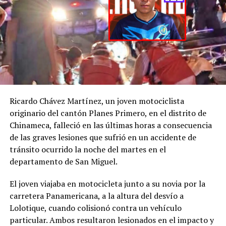
C., la
@FGR_SV
activó
el protocolo de
búsqueda, en
coordinación con la
@PNCSV
.
Ricardo Chávez Martínez, un joven motociclista
Afortunadamente, ha
originario del cantón Planes Primero, en el distrito de
Chinameca, falleció en las últimas horas a consecuencia
sido localizado sin ser
de las graves lesiones que sufrió en un accidente de
víctima de ningún
tránsito ocurrido la noche del martes en el
delito.
departamento de San Miguel.
pic.twitter.com/jRpWhKuxv
El joven viajaba en motocicleta junto a su novia por la
carretera Panamericana, a la altura del desvío a
Lolotique, cuando colisionó contra un vehículo
— Fiscalía General de
particular. Ambos resultaron lesionados en el impacto y