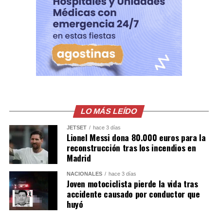
Mejía, alias «gargamón»; Simón Alvarado Orellana, alias
«Simón»; y Nelson de Jesús Palma Escobar.
Las condenas fueron impuestas por el delito de
organizaciones terroristas con agravación especial por
el Tribunal Segundo contra el Crimen Organizado de
San Salvador, juez 2, luego de valorar la abundante
prueba documental, pericial y testimonial presentada
por la Fiscalía General de la República.
LO MÁS LEÍDO
Comparte esto:
JETSET
hace 3 días
Lionel Messi dona 80.000 euros para la
reconstrucción tras los incendios en
Facebook
X
Madrid
NACIONALES
hace 3 días
Me gusta esto:
Joven motociclista pierde la vida tras
accidente causado por conductor que
huyó