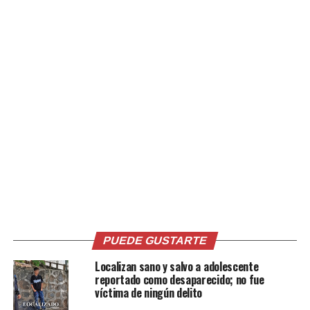
En la acusación presentada, se menciona que el hecho
ocurrió en San Martín cuando la madre de la niña de
cinco años, presuntamente le propinó una golpiza por
no hacer la limpieza de la casa, y por la gravedad de los
golpes la niña falleció.
Un segundo expediente fue iniciado en el Juzgado de Paz
de Izalco, Sonsonate, el ministerio público acusa de
intento de homicidio agravado en perjuicio de un recién
nacido, a Rina Marlene García Guzmán, Edenilson Omar
Sarceño Vásquez y a Marta Lilian Vásquez de Valle.
Los hechos ocurrieron el 23 de abril de 2024, cuando a
las 5:00 de la mañana fue encontrado el recién nacido
en una fosa séptica ubicada en la casa de una de las
PUEDE GUSTARTE
imputadas, en el cantón San Isidro, de Izalco.
Localizan sano y salvo a adolescente
reportado como desaparecido; no fue
Un equipo de policías, del puesto de la PNC de ese
víctima de ningún delito
cantón ubicado a media cuadra del lugar, llegaron para