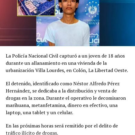
Fiscalía presenta
Se reporta más de 200
requerimiento contra mujer
denuncias anuales por
que golpeó a su hija de 5
abandono de personas en El
La Policía Nacional Civil capturó a un joven de 18 años
años hasta causarle la
Salvador
durante un allanamiento en una vivienda de la
muerte en San Martín
31 enero, 2022
En «Nacionales»
11 mayo, 2024
urbanización Villa Lourdes, en Colón, La Libertad Oeste.
En «Principal»
El detenido, identificado como Néstor Alfredo Pérez
Hernández, se dedicaba a la distribución y venta de
drogas en la zona. Durante el operativo le decomisaron
marihuana, metanfetamina, dinero en efectivo, una
laptop, una tablet y un celular.
Mujer es condenada por
Maltrato Infantil en perjuicio
En las próximas horas será remitido por el delito de
de su hijastra de siete años
tráfico ilícito de drogas.
11 mayo, 2018