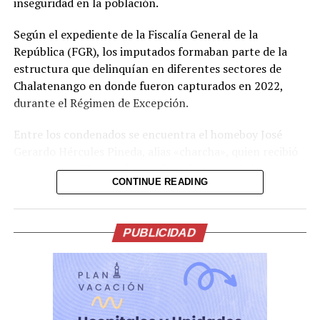
inseguridad en la población.
Comparte esto:
Según el expediente de la Fiscalía General de la
Facebook
X
República (FGR), los imputados formaban parte de la
estructura que delinquían en diferentes sectores de
Chalatenango en donde fueron capturados en 2022,
Me gusta esto:
durante el Régimen de Excepción.
Entre los condenados se encuentra el homeboy José
Gerardo Hércules Pineda, alias «charcha», quien recibió
una pena de 53 años de prisión; y los paros Luis
CONTINUE READING
Fernando Alvarado Reyes, alias «canchis»; Hugo Alberto
Romero Castillo, alias «Hugo»; y Josué Ezequiel
Marroquín Pineda, alias «beleti» o «zunso», fueron
PUBLICIDAD
condenados a 26 años de prisión cada uno.
También recibieron una condena de 26 años de cárcel
los colaboradores Yeimy Gregoria Clavel Quijada,
también conocida como Yeimin Gregoria Clavel Quijada,
alias «my friend» o «yeimi»; Ramón Ernesto Castillo