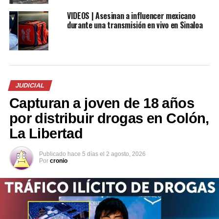
rescatar al niño y darle los primeros auxilios y luego lo
VIDEOS | Asesinan a influencer mexicano
trasladaron al Hospital Jorge Mazzini, de Sonsonate
durante una transmisión en vivo en Sinaloa
donde fue atendido en máxima urgencia.
Comparte esto:
JUDICIAL
Facebook
X
Capturan a joven de 18 años
por distribuir drogas en Colón,
La Libertad
Me gusta esto:
Publicado
hace 5 días
el
2 agosto, 2026
Por
cronio
Relacionado