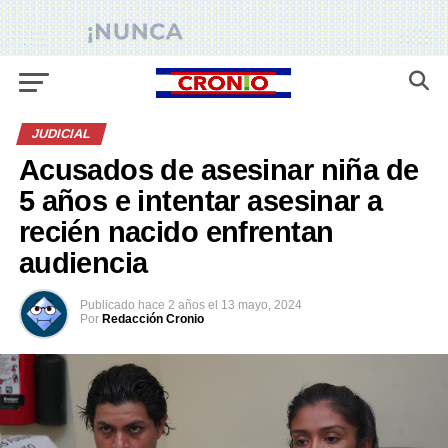
JUDICIAL
Acusados de asesinar niña de
5 años e intentar asesinar a
recién nacido enfrentan
audiencia
Publicado
hace 2 años
el
13 mayo, 2024
Por
Redacción Cronio