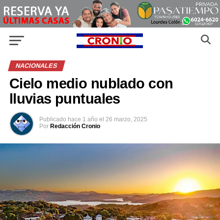
NACIONALES
Cielo medio nublado con
lluvias puntuales
Publicado
hace 1 año
el
26 marzo, 2025
Por
Redacción Cronio