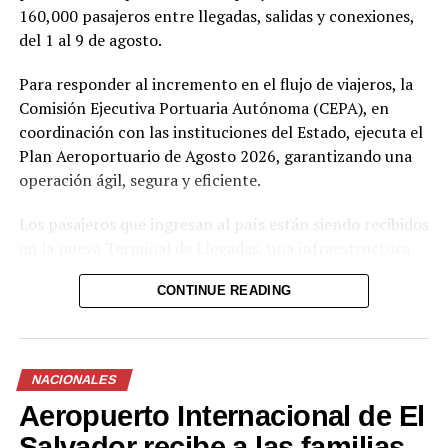
160,000 pasajeros entre llegadas, salidas y conexiones,
del 1 al 9 de agosto.
Me gusta esto:
Para responder al incremento en el flujo de viajeros, la
Comisión Ejecutiva Portuaria Autónoma (CEPA), en
coordinación con las instituciones del Estado, ejecuta el
Plan Aeroportuario de Agosto 2026, garantizando una
operación ágil, segura y eficiente.
Los pasajeros que ingresan al país están siendo recibidos
en la nueva Terminal de Llegadas, una infraestructura
moderna diseñada para agilizar el ingreso y mejorar la
CONTINUE READING
experiencia de viaje. Ahora el aeropuerto cuenta con 73
posiciones migratorias, así como un sistema de equipaje
con 12 bandas transportadoras capaces de procesar
hasta 16,500 maletas por hora.
NACIONALES
Aeropuerto Internacional de El
Como parte del compromiso de brindar una atención
centrada en las personas, el aeropuerto ofrece una
Salvador recibe a las familias