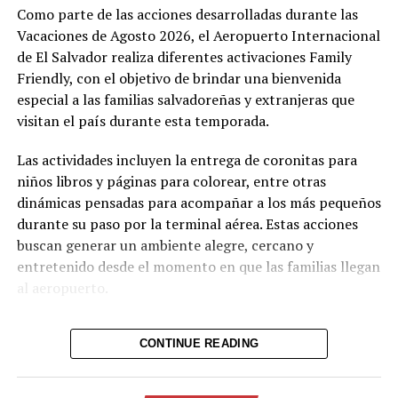
servicios Pet Friendly, opciones gastronómicas,
Como parte de las acciones desarrolladas durante las
establecimientos comerciales y más de 1,800 espacios de
Vacaciones de Agosto 2026, el Aeropuerto Internacional
estacionamiento, complementados con 64 espacios para
de El Salvador realiza diferentes activaciones Family
recoger pasajeros en la nueva Terminal de Llegadas.
Friendly, con el objetivo de brindar una bienvenida
especial a las familias salvadoreñas y extranjeras que
Para facilitar la atención a los viajeros, CEPA mantiene
visitan el país durante esta temporada.
habilitado el WhatsApp 7070-8312, donde los usuarios
pueden consultar información sobre vuelos, objetos
Las actividades incluyen la entrega de coronitas para
extraviados, estacionamiento, ubicación de servicios y
niños libros y páginas para colorear, entre otras
resolver dudas antes o durante su paso por el
dinámicas pensadas para acompañar a los más pequeños
aeropuerto.
durante su paso por la terminal aérea. Estas acciones
buscan generar un ambiente alegre, cercano y
entretenido desde el momento en que las familias llegan
Comparte esto:
al aeropuerto.
Facebook
X
CONTINUE READING
Las activaciones complementan los servicios que ofrece
Me gusta esto:
el aeropuerto gracias a su certificación Family Friendly,
entre ellos espacios migratorios para familias, baños