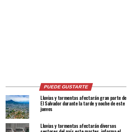
Relacionado
MARN prevé viento, altas
Calor y lluvias puntuales
temperaturas y lluvias
marcarán el domingo, según
PUEDE GUSTARTE
puntuales en el país
el MARN
Lluvias y tormentas afectarán gran parte de
29 marzo, 2026
22 marzo, 2026
El Salvador durante la tarde y noche de este
En «Nacionales»
En «Nacionales»
jueves
Lluvias y tormentas afectarán diversos
sectores del país este martes, informa el