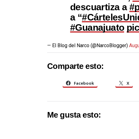
descuartiza a
#p
a “
#CártelesUni
#Guanajuato
pi
— El Blog del Narco (@NarcoBlogger)
Augu
Comparte esto:
Facebook
X
Me gusta esto: