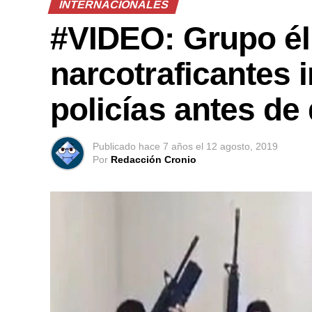
INTERNACIONALES
#VIDEO: Grupo él
narcotraficantes 
policías antes de
Publicado
hace 7 años
el
12 agosto, 2019
Por
Redacción Cronio