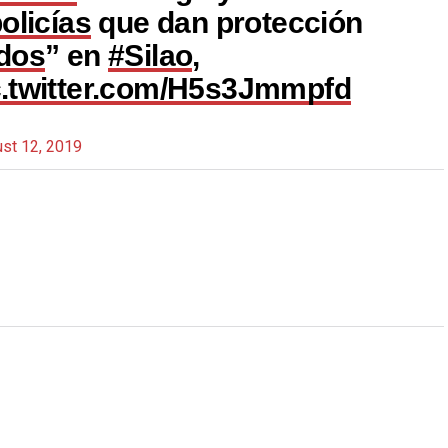
olicías
que dan protección
dos
” en
#Silao
,
c.twitter.com/H5s3Jmmpfd
st 12, 2019