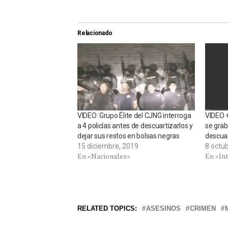
Relacionado
VIDEO: Grupo Élite del CJNG interroga
VIDEO +
a 4 policías antes de descuartizarlos y
se gra
dejar sus restos en bolsas negras
descua
15 diciembre, 2019
8 octu
En «Nacionales»
En «In
RELATED TOPICS:
ASESINOS
CRIMEN