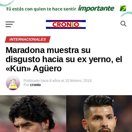
INTERNACIONALES
Maradona muestra su
disgusto hacia su ex yerno, el
«Kun» Agüero
Publicado
hace 8 años
el
10 febrero, 2018
Por
cronio