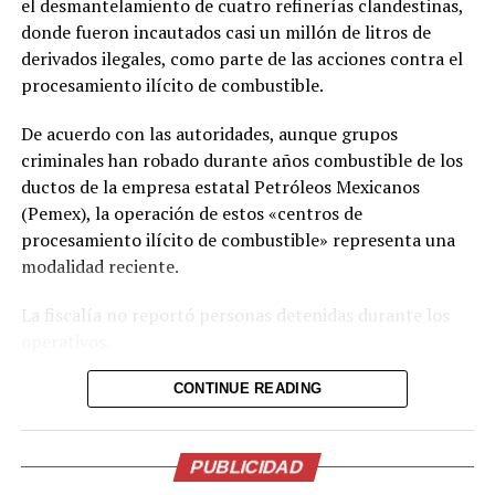
Keiko Fujimori.
el desmantelamiento de cuatro refinerías clandestinas,
donde fueron incautados casi un millón de litros de
derivados ilegales, como parte de las acciones contra el
Comparte esto:
procesamiento ilícito de combustible.
Facebook
X
De acuerdo con las autoridades, aunque grupos
criminales han robado durante años combustible de los
Me gusta esto:
ductos de la empresa estatal Petróleos Mexicanos
(Pemex), la operación de estos «centros de
procesamiento ilícito de combustible» representa una
modalidad reciente.
La fiscalía no reportó personas detenidas durante los
operativos.
Las plantas clandestinas fueron localizadas en los
CONTINUE READING
estados de San Luis Potosí, Hidalgo y Morelos, en el
centro de México. Como parte de las intervenciones, las
autoridades incautaron combustible, contenedores y
PUBLICIDAD