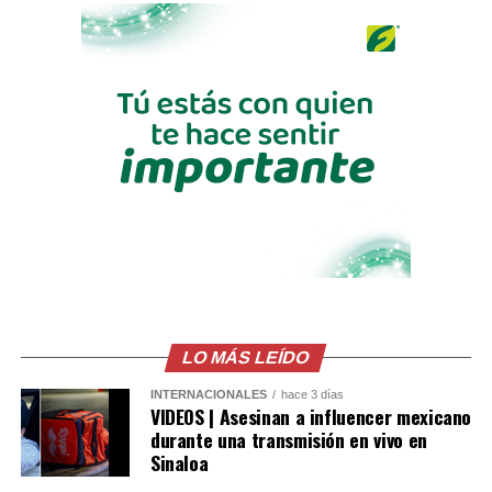
maquinaria utilizada en estas instalaciones.
Asimismo, la fiscalía difundió fotografías en las que se
observan grandes tanques industriales y un sistema de
tuberías interconectadas dentro de las refinerías
clandestinas.
Según el comunicado oficial, el constante movimiento
de camiones cisterna escoltados por otros vehículos
despertó las sospechas de las autoridades y permitió
detectar las operaciones ilegales.
Las autoridades también señalaron que el robo de
combustible provocó pérdidas cercanas a los 530
millones de dólares para Pemex al cierre del segundo
LO MÁS LEÍDO
trimestre, cifra que representa un incremento del 20 %
INTERNACIONALES
hace 3 días
en comparación con el mismo período de 2025.
VIDEOS | Asesinan a influencer mexicano
durante una transmisión en vivo en
Como antecedente, recordaron que una toma
Sinaloa
clandestina en un ducto de Pemex provocó una