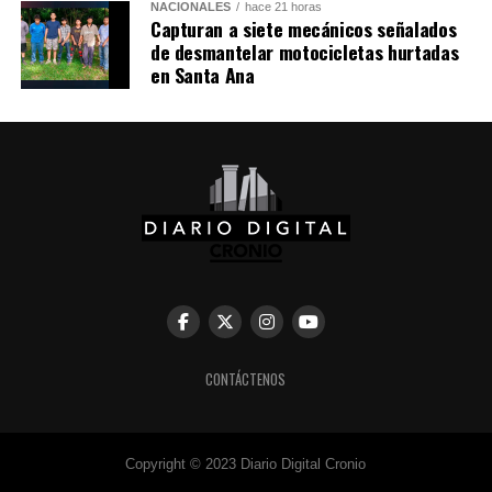
NACIONALES
hace 21 horas
explosión en 2019, en el estado de Hidalgo, dejando un
Capturan a siete mecánicos señalados
saldo de 137 personas fallecidas.
de desmantelar motocicletas hurtadas
en Santa Ana
Comparte esto:
Facebook
X
Me gusta esto:
CONTÁCTENOS
Copyright © 2023 Diario Digital Cronio