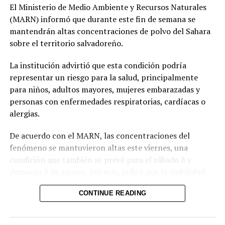
El Ministerio de Medio Ambiente y Recursos Naturales
retirada
13 diciembre, 2021
(MARN) informó que durante este fin de semana se
En «Internacionales -
mantendrán altas concentraciones de polvo del Sahara
deportes»
sobre el territorio salvadoreño.
La institución advirtió que esta condición podría
RELATED TOPICS:
representar un riesgo para la salud, principalmente
UP NEXT
para niños, adultos mayores, mujeres embarazadas y
Al menos 18 muertos y 50 lesionados al volcar un bus de
personas con enfermedades respiratorias, cardíacas o
dos pisos en Hong Kong
alergias.
DON'T MISS
Negligencia de unos padres le cuesta la vida a un niño
De acuerdo con el MARN, las concentraciones del
de siete años
fenómeno se mantuvieron altas este viernes, una
condición que también se prevé para el sábado 8 y
domingo 9 de agosto. Además, indicó que la visibilidad
permanecerá brumosa y que el nivel de riesgo para la
CONTINUE READING
salud es alto.
Ante este escenario, el MARN recomendó a los grupos