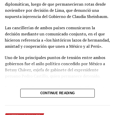
Las autoridades reiteraron el llamado a consultar los
diplomáticas, luego de que permanecieran rotas desde
canales oficiales del MARN y adoptar las medidas de
noviembre por decisión de Lima, que denunció una
prevención necesarias para reducir los efectos de este
supuesta injerencia del Gobierno de Claudia Sheinbaum.
fenómeno atmosférico, especialmente entre las
personas con mayor riesgo de complicaciones de salud.
Las cancillerías de ambos países comunicaron la
decisión mediante un comunicado conjunto, en el que
Comparte esto:
hicieron referencia a «los históricos lazos de hermandad,
amistad y cooperación que unen a México y al Perú».
Facebook
X
Uno de los principales puntos de tensión entre ambos
gobiernos fue el asilo político concedido por México a
Me gusta esto:
Betssy Chávez, exjefa de gabinete del expresidente
peruano Pedro Castillo, quien permanece detenido.
Poco después de conocerse el comunicado, Sheinbaum
informó durante su conferencia diaria que Chávez había
CONTINUE READING
recibido el salvoconducto y estaba a punto de llegar a
México. La entrega del documento constituía una
condición de su Gobierno para avanzar en el