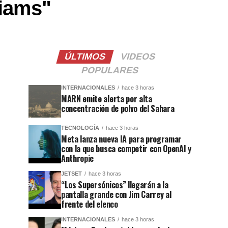
liams"
ÚLTIMOS
VIDEOS
POPULARES
INTERNACIONALES
hace 3 horas
MARN emite alerta por alta
concentración de polvo del Sahara
TECNOLOGÍA
hace 3 horas
Meta lanza nueva IA para programar
con la que busca competir con OpenAI y
Anthropic
JETSET
hace 3 horas
“Los Supersónicos” llegarán a la
pantalla grande con Jim Carrey al
frente del elenco
INTERNACIONALES
hace 3 horas