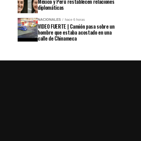
México y Perú restablecen relaciones
diplomáticas
NACIONALES
hace 6 horas
VIDEO FUERTE | Camión pasa sobre un
hombre que estaba acostado en una
calle de Chinameca