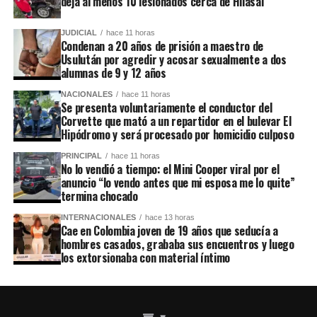
deja al menos 10 lesionados cerca de Hilasal
JUDICIAL
hace 11 horas
Condenan a 20 años de prisión a maestro de
Usulután por agredir y acosar sexualmente a dos
alumnas de 9 y 12 años
NACIONALES
hace 11 horas
Se presenta voluntariamente el conductor del
Corvette que mató a un repartidor en el bulevar El
Hipódromo y será procesado por homicidio culposo
PRINCIPAL
hace 11 horas
No lo vendió a tiempo: el Mini Cooper viral por el
anuncio “lo vendo antes que mi esposa me lo quite”
termina chocado
INTERNACIONALES
hace 13 horas
Cae en Colombia joven de 19 años que seducía a
hombres casados, grababa sus encuentros y luego
los extorsionaba con material íntimo