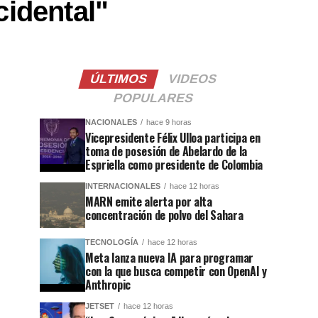
cidental"
ÚLTIMOS
VIDEOS
POPULARES
NACIONALES
hace 9 horas
Vicepresidente Félix Ulloa participa en
toma de posesión de Abelardo de la
Espriella como presidente de Colombia
INTERNACIONALES
hace 12 horas
MARN emite alerta por alta
concentración de polvo del Sahara
TECNOLOGÍA
hace 12 horas
Meta lanza nueva IA para programar
con la que busca competir con OpenAI y
Anthropic
JETSET
hace 12 horas