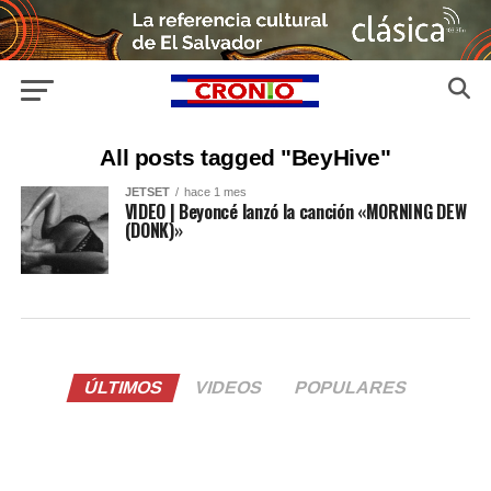
All posts tagged "BeyHive"
JETSET
hace 1 mes
VIDEO | Beyoncé lanzó la canción «MORNING DEW
(DONK)»
ÚLTIMOS
VIDEOS
POPULARES