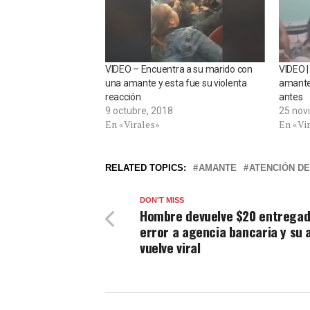
VIDEO – Encuentra a su marido con
VIDEO |
una amante y esta fue su violenta
amante 
reacción
antes
9 octubre, 2018
25 nov
En «Virales»
En «Vi
RELATED TOPICS:
AMANTE
ATENCIÓN D
DON'T MISS
Hombre devuelve $20 entregad
error a agencia bancaria y su 
vuelve viral