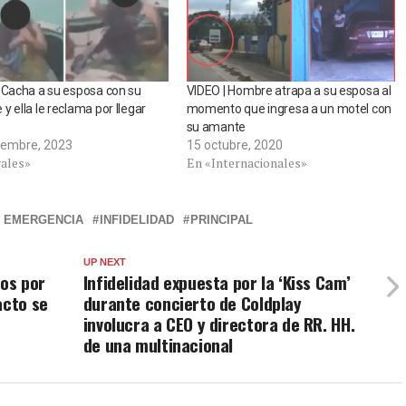
 Cacha a su esposa con su
VIDEO | Hombre atrapa a su esposa al
y ella le reclama por llegar
momento que ingresa a un motel con
su amante
iembre, 2023
15 octubre, 2020
rales»
En «Internacionales»
E EMERGENCIA
INFIDELIDAD
PRINCIPAL
UP NEXT
os por
Infidelidad expuesta por la ‘Kiss Cam’
acto se
durante concierto de Coldplay
involucra a CEO y directora de RR. HH.
de una multinacional