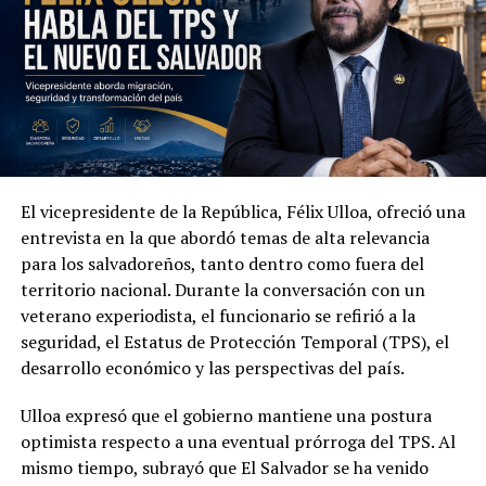
El vicepresidente de la República, Félix Ulloa, ofreció una
Además de la seguridad, las autoridades abordaron la
entrevista en la que abordó temas de alta relevancia
cooperación económica, comercial y tecnológica. Ambas
para los salvadoreños, tanto dentro como fuera del
partes acordaron impulsar la creación de un Consejo
territorio nacional. Durante la conversación con un
Binacional Empresarial orientado a promover el
veterano experiodista, el funcionario se refirió a la
comercio, la inversión y nuevas oportunidades de
seguridad, el Estatus de Protección Temporal (TPS), el
desarrollo entre Colombia y El Salvador.
desarrollo económico y las perspectivas del país.
Ulloa también presentó los avances de su país en
Ulloa expresó que el gobierno mantiene una postura
inteligencia artificial y transformación digital. Entre las
optimista respecto a una eventual prórroga del TPS. Al
iniciativas mencionadas figuran la plataforma DoctorSV,
mismo tiempo, subrayó que El Salvador se ha venido
el acuerdo estratégico con Google Cloud y la