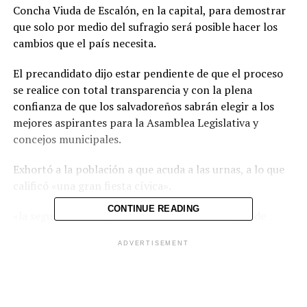
Concha Viuda de Escalón, en la capital, para demostrar
que solo por medio del sufragio será posible hacer los
cambios que el país necesita.
El precandidato dijo estar pendiente de que el proceso
se realice con total transparencia y con la plena
confianza de que los salvadoreños sabrán elegir a los
mejores aspirantes para la Asamblea Legislativa y
concejos municipales.
Exhortó a la población a que acuda a las urnas, a lo que
calificó «una gran fiesta cívica».
CONTINUE READING
«la seguridad está garantizada con el despliegue de
todos los cuerpos de seguridad. Por el momento, los
ADVERTISEMENT
actores principales son los candidatos a alcaldes y
diputados», expresó López Davidson.