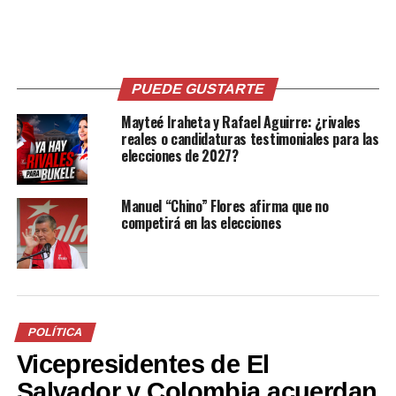
PUEDE GUSTARTE
Mayteé Iraheta y Rafael Aguirre: ¿rivales
reales o candidaturas testimoniales para las
elecciones de 2027?
Manuel “Chino” Flores afirma que no
competirá en las elecciones
Comparte esto:
Facebook
X
POLÍTICA
Vicepresidentes de El
Me gusta esto:
Salvador y Colombia acuerdan