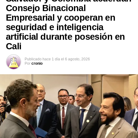
Consejo Binacional
Empresarial y cooperan en
seguridad e inteligencia
artificial durante posesión en
Relacionado
Cali
Publicado
hace 1 día
el
6 agosto, 2026
Por
cronio
López Davidson llama a
López Davidson agradece a
hacer un escrutinio final
militantes de ARENA su
transparente
labor en defensa del voto
8 marzo, 2018
17 marzo, 2018
En «Política»
En «Política»