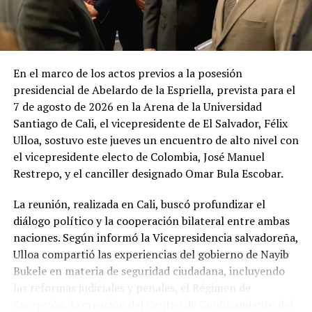
López Davidson: «Cambios
en el Gobierno fue un
reciclaje decorativo de los
mismos funcionarios»
En el marco de los actos previos a la posesión
20 marzo, 2018
presidencial de Abelardo de la Espriella, prevista para el
En «Política»
7 de agosto de 2026 en la Arena de la Universidad
Santiago de Cali, el vicepresidente de El Salvador, Félix
RELATED TOPICS:
4 DE MARZO
ARENA
Ulloa, sostuvo este jueves un encuentro de alto nivel con
GUSTAVO LÓPEZ DAVIDSON
VOTO 2018
el vicepresidente electo de Colombia, José Manuel
Restrepo, y el canciller designado Omar Bula Escobar.
UP NEXT
VIDEO: Hombre estado de ebriedad logra votar en San
Vicente
La reunión, realizada en Cali, buscó profundizar el
diálogo político y la cooperación bilateral entre ambas
DON'T MISS
naciones. Según informó la Vicepresidencia salvadoreña,
VIDEO: Lina Pohl llama a votar por diputados que le
prometieron una ley de aguas
Ulloa compartió las experiencias del gobierno de Nayib
Bukele en materia de seguridad ciudadana, incluyendo
las reformas judiciales y penales, el Régimen de
Excepción, la creación del Centro de Confinamiento del