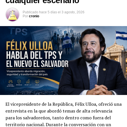
cualquier escenario
Publicado
hace 5 días
el
3 agosto, 2026
Por
cronio
El vicepresidente de la República, Félix Ulloa, ofreció una
Además de la seguridad, las autoridades abordaron la
entrevista en la que abordó temas de alta relevancia
cooperación económica, comercial y tecnológica. Ambas
para los salvadoreños, tanto dentro como fuera del
partes acordaron impulsar la creación de un Consejo
territorio nacional. Durante la conversación con un
Binacional Empresarial orientado a promover el