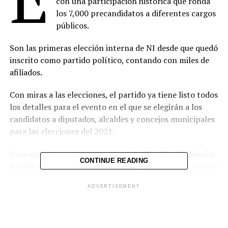
con una participación histórica que ronda
los 7,000 precandidatos a diferentes cargos
públicos.
Son las primeras elección interna de NI desde que quedó
inscrito como partido político, contando con miles de
afiliados.
Con miras a las elecciones, el partido ya tiene listo todos
los detalles para el evento en el que se elegirán a los
candidatos a diputados, alcaldes y concejos municipales
para las elecciones del 2021.
Hace unos días, el presidente de NI, Xavi Zablah Bukele,
CONTINUE READING
les dijo a todos los precandidatos que el único poder que
tendrán dentro del partido es el servir a los demás.
ADVERTISEMENT
“A todos los precandidatos, recuerden: el único poder
que ustedes tendrán y que todos buscamos dentro de
Nuevas Ideas es el poder para servir a los demás, para