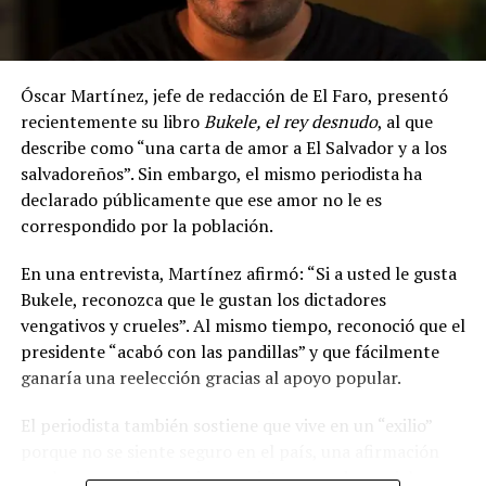
Óscar Martínez, jefe de redacción de El Faro, presentó
Partidos políticos
El domingo más de 167,000
recientemente su libro
Bukele, el rey desnudo
, al que
intensifican trabajo para
afiliados a Nuevas Ideas
describe como “una carta de amor a El Salvador y a los
definir candidatos de 2027
eligieron a candidatos a
salvadoreños”. Sin embargo, el mismo periodista ha
9 julio, 2026
alcaldes y diputados para
En «Política»
declarado públicamente que ese amor no le es
elecciones 2021
20 julio, 2020
correspondido por la población.
En «Política»
En una entrevista, Martínez afirmó: “Si a usted le gusta
Bukele, reconozca que le gustan los dictadores
vengativos y crueles”. Al mismo tiempo, reconoció que el
presidente “acabó con las pandillas” y que fácilmente
ganaría una reelección gracias al apoyo popular.
ISD confirma alta
participación de
El periodista también sostiene que vive en un “exilio”
precandidatos en internas
porque no se siente seguro en el país, una afirmación
de Nuevas Ideas
que ha generado reacciones mixtas en redes sociales.
19 julio, 2020