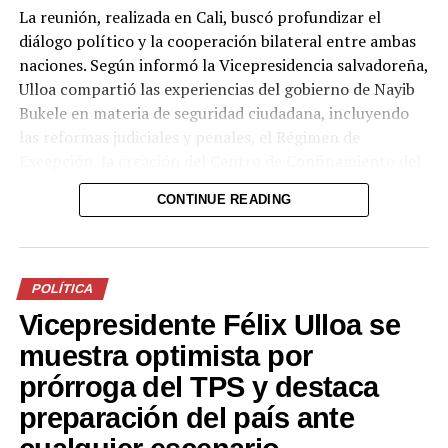
La reunión, realizada en Cali, buscó profundizar el
diálogo político y la cooperación bilateral entre ambas
naciones. Según informó la Vicepresidencia salvadoreña,
Ulloa compartió las experiencias del gobierno de Nayib
Bukele en materia de seguridad ciudadana, incluyendo
las reformas judiciales y penales, el Régimen de
Excepción, la creación del Centro de Confinamiento del
Terrorismo (CECOT), el Plan Cero Ocio y otras medidas
CONTINUE READING
que han permitido recuperar la paz y posicionar a El
Salvador como uno de los países más seguros de la
región.
POLÍTICA
Por el lado colombiano, Restrepo destacó el intercambio
Vicepresidente Félix Ulloa se
sobre estrategias contra la extorsión y las reformas al
sistema penal y penitenciario. “Conocimos de cerca la
muestra optimista por
experiencia salvadoreña frente a la extorsión […] un
prórroga del TPS y destaca
aprendizaje valioso para fortalecer nuestra propia
preparación del país ante
estrategia de seguridad ciudadana”, escribió el
vicepresidente electo en su cuenta de X.