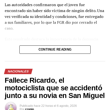
Las autoridades confirmaron que el joven fue
encontrado sin haber sido víctima de ningún delito. Una
vez verificada su identidad y condiciones, fue entregado
a sus familiares, por lo que la FGR dio por cerrado el
caso.
Este resultado destaca la importancia de la denuncia
oportuna y de la rápida activación de los mecanismos
CONTINUE READING
interinstitucionales de búsqueda. La coordinación entre
la Fiscalía y la Policía permitió ubicar al menor en un
tiempo relativamente corto y descartar cualquier
situación de riesgo o hecho delictivo.
NACIONALES
Fallece Ricardo, el
Casos como este refuerzan la necesidad de que la
población reporte de forma inmediata cualquier
motociclista que se accidentó
desaparición, ya que la intervención temprana aumenta
junto a su novia en San Miguel
significativamente las posibilidades de un desenlace
favorable.
Publicado
hace 22 horas
el
6 agosto, 2026
Por
cronio