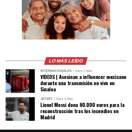
que realiza la PNC en la zona oriental del país contra el
narcomenudeo.
LO MÁS LEÍDO
INTERNACIONALES
hace 2 días
VIDEOS | Asesinan a influencer mexicano
durante una transmisión en vivo en
Sinaloa
JETSET
hace 3 días
Lionel Messi dona 80.000 euros para la
reconstrucción tras los incendios en
Madrid