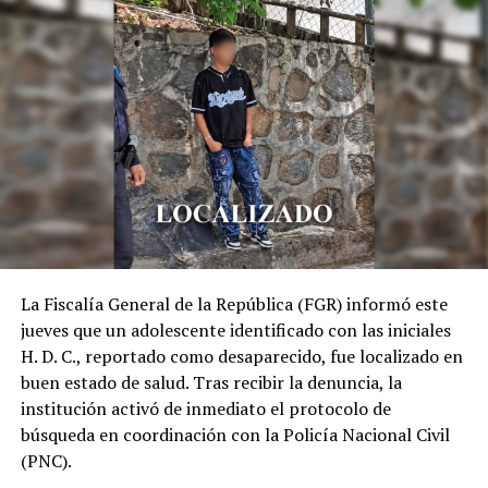
Rábida denuncian a
presunto ladrón que hurta
pertenencias de vehículos
estacionados en San
Salvador
11 julio, 2026
En «Nacionales»
RELATED TOPICS:
CENTRO DE SAN SALVADOR
DENUNCIA
LADRÓN
PRINCIPAL1
SUJETO
UP NEXT
Ella era Roxana, fallecida en accidente de tránsito el
lunes sobre la carretera Panamericana, San Vicente
La Fiscalía General de la República (FGR) informó este
jueves que un adolescente identificado con las iniciales
DON'T MISS
H. D. C., reportado como desaparecido, fue localizado en
Fiscal general afirma que han liberado a 800 personas
por no tener vínculos con pandillas
buen estado de salud. Tras recibir la denuncia, la
institución activó de inmediato el protocolo de
búsqueda en coordinación con la Policía Nacional Civil
(PNC).