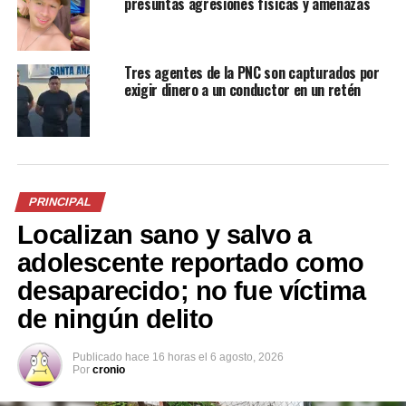
presuntas agresiones físicas y amenazas
Relacionado
Tres agentes de la PNC son capturados por
exigir dinero a un conductor en un retén
FOTO | Ladró termina atado
Insólito robo en Paraguay:
de pies y manos al intentar
ladrón entra como
PRINCIPAL
robar en una ferretería del
contorsionista y se va sin
Localizan sano y salvo a
Centro de San Salvador
dejar rastro
6 octubre, 2021
13 mayo, 2025
adolescente reportado como
En «Nacionales»
En «Internacionales»
desaparecido; no fue víctima
de ningún delito
Publicado
hace 16 horas
el
6 agosto, 2026
Por
cronio
Vecinos de Colonia La