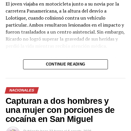
pic.twitter.com/jRpWhKuxv
El joven viajaba en motocicleta junto a su novia por la
carretera Panamericana, a la altura del desvío a
Lolotique, cuando colisionó contra un vehículo
— Fiscalía General de
particular. Ambos resultaron lesionados en el impacto y
la República El
fueron trasladados a un centro asistencial. Sin embargo,
Salvador (@FGR_SV)
Ricardo no logró superar la gravedad de sus heridas y
perdió la vida mientras recibía atención médica.
August 6, 2026
Además de ser motociclista, Ricardo era un reconocido
CONTINUE READING
futbolista de la zona y dejó un profundo pesar entre
Comparte esto:
familiares, amigos y la comunidad de Chinameca. Hasta
el momento no se han dado a conocer más detalles
Facebook
X
sobre las circunstancias exactas del accidente ni el
NACIONALES
estado de salud de su acompañante.
Capturan a dos hombres y
Me gusta esto:
Las autoridades continúan con las investigaciones
una mujer con porciones de
correspondientes para determinar las causas del
cocaína en San Miguel
siniestro vial.