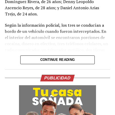
Domínguez Rivera, de 26 años; Denny Leopoldo
Ascencio Reyes, de 28 años; y Daniel Antonio Arias
Trejo, de 24 años.
Según la información policial, los tres se conducían a
bordo de un vehículo cuando fueron interceptados. En
Comparte esto:
el interior del automóvil se encontraron porciones de
Facebook
X
cocaína, dinero en efectivo, tres teléfonos celulares, un
radio comunicador, un triturador metálico, dos tijeras
metálicas, un paquete de papel para elaborar cigarrillos
Me gusta esto:
CONTINUE READING
y varias bolsas plásticas transparentes.
Los capturados serán presentados ante los tribunales
PUBLICIDAD
correspondientes para enfrentar cargos por el delito de
tráfico ilícito de drogas. La Policía reiteró que este tipo
de actividades ilícitas solo conducen a enfrentar la
justicia.
La captura forma parte de las operaciones continuas