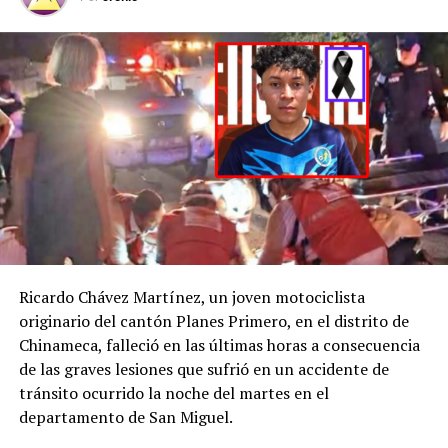
Después de recibir la
denuncia por la
desaparición de H. D.
C., la
@FGR_SV
activó
el protocolo de
búsqueda, en
coordinación con la
@PNCSV
.
Ricardo Chávez Martínez, un joven motociclista
Afortunadamente, ha
originario del cantón Planes Primero, en el distrito de
Chinameca, falleció en las últimas horas a consecuencia
sido localizado sin ser
de las graves lesiones que sufrió en un accidente de
víctima de ningún
tránsito ocurrido la noche del martes en el
delito.
departamento de San Miguel.