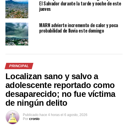
El Salvador durante la tarde y noche de este
Microbuseros de la ruta 42
jueves
son supervisados por el VMT
tras denuncia de aumento a
MARN advierte incremento de calor y poca
tarifa del pasaje
probabilidad de lluvia este domingo
26 junio, 2021
En «Nacionales»
RELATED TOPICS:
BUSEROS
DUEÑOS
PRINCIPAL1
SONSONATE
TERMINAL
USUARIOS
VARADOS CONFLICTO
PRINCIPAL
Localizan sano y salvo a
UP NEXT
Mujer es asesinada por su presunto compañero de vida
adolescente reportado como
en Ilobasco, Cabañas
desaparecido; no fue víctima
DON'T MISS
VMT inicia proceso de retiro de línea a dueño de unidad
de ningún delito
de la ruta 101-D que causó accidente en Santa Tecla
Publicado
hace 4 horas
el
6 agosto, 2026
Por
cronio