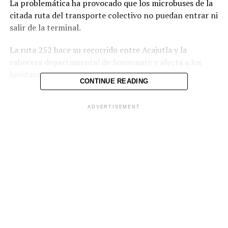
La problemática ha provocado que los microbuses de la
citada ruta del transporte colectivo no puedan entrar ni
salir de la terminal.
La ruta 252 hace su recorrido entre Acajutla y la
cabecera departamental de Sonsonate y afecta a los
habitantes de estos municipios.
CONTINUE READING
ADVERTISEMENT
Comparte esto:
Facebook
X
Me gusta esto: