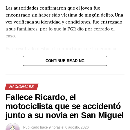
Las autoridades confirmaron que el joven fue
encontrado sin haber sido víctima de ningún delito. Una
vez verificada su identidad y condiciones, fue entregado
a sus familiares, por lo que la FGR dio por cerrado el
caso.
Este resultado destaca la importancia de la denuncia
oportuna y de la rápida activación de los mecanismos
CONTINUE READING
interinstitucionales de búsqueda. La coordinación entre
la Fiscalía y la Policía permitió ubicar al menor en un
tiempo relativamente corto y descartar cualquier
situación de riesgo o hecho delictivo.
NACIONALES
Fallece Ricardo, el
Casos como este refuerzan la necesidad de que la
población reporte de forma inmediata cualquier
motociclista que se accidentó
desaparición, ya que la intervención temprana aumenta
junto a su novia en San Miguel
significativamente las posibilidades de un desenlace
favorable.
Publicado
hace 9 horas
el
6 agosto, 2026