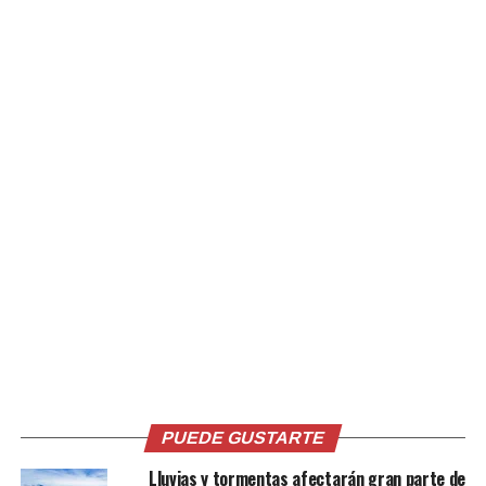
Relacionado
Reportan más de 25
VIDEO | Microbusero es
lesionados en accidentes
detenido por transportar
provocados por buseros y
pasajeros colgados en su
microbuseros
unidad de transporte
8 septiembre, 2022
30 agosto, 2022
En «Nacionales»
En «Nacionales»
PUEDE GUSTARTE
Lluvias y tormentas afectarán gran parte de