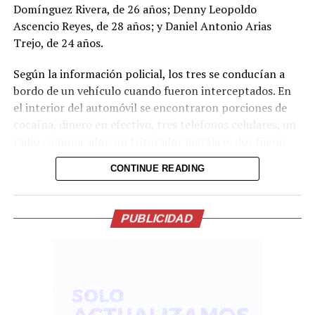
Domínguez Rivera, de 26 años; Denny Leopoldo
Ascencio Reyes, de 28 años; y Daniel Antonio Arias
Trejo, de 24 años.
Según la información policial, los tres se conducían a
bordo de un vehículo cuando fueron interceptados. En
Comparte esto:
el interior del automóvil se encontraron porciones de
Facebook
X
cocaína, dinero en efectivo, tres teléfonos celulares, un
radio comunicador, un triturador metálico, dos tijeras
metálicas, un paquete de papel para elaborar cigarrillos
Me gusta esto:
CONTINUE READING
y varias bolsas plásticas transparentes.
Los capturados serán presentados ante los tribunales
PUBLICIDAD
correspondientes para enfrentar cargos por el delito de
tráfico ilícito de drogas. La Policía reiteró que este tipo
de actividades ilícitas solo conducen a enfrentar la
justicia.
La captura forma parte de las operaciones continuas