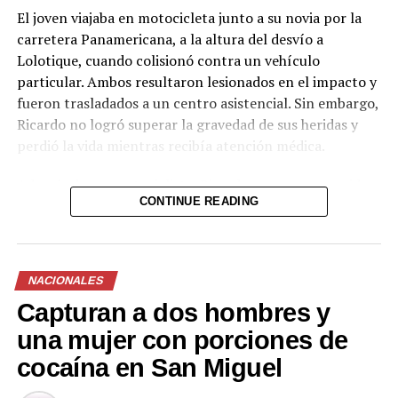
pic.twitter.com/jRpWhKuxv
El joven viajaba en motocicleta junto a su novia por la
carretera Panamericana, a la altura del desvío a
Lolotique, cuando colisionó contra un vehículo
— Fiscalía General de
particular. Ambos resultaron lesionados en el impacto y
la República El
fueron trasladados a un centro asistencial. Sin embargo,
Salvador (@FGR_SV)
Ricardo no logró superar la gravedad de sus heridas y
perdió la vida mientras recibía atención médica.
August 6, 2026
Además de ser motociclista, Ricardo era un reconocido
CONTINUE READING
futbolista de la zona y dejó un profundo pesar entre
Comparte esto:
familiares, amigos y la comunidad de Chinameca. Hasta
el momento no se han dado a conocer más detalles
Facebook
X
sobre las circunstancias exactas del accidente ni el
NACIONALES
estado de salud de su acompañante.
Capturan a dos hombres y
Me gusta esto:
Las autoridades continúan con las investigaciones
una mujer con porciones de
correspondientes para determinar las causas del
cocaína en San Miguel
siniestro vial.