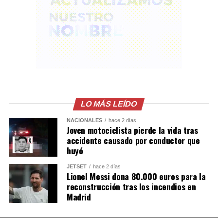
que realiza la PNC en la zona oriental del país contra el
narcomenudeo.
LO MÁS LEÍDO
NACIONALES
hace 2 días
Joven motociclista pierde la vida tras
accidente causado por conductor que
huyó
JETSET
hace 2 días
Lionel Messi dona 80.000 euros para la
reconstrucción tras los incendios en
Madrid