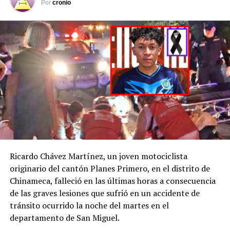
Por
cronio
Después de recibir la
denuncia por la
desaparición de H. D.
C., la
@FGR_SV
activó
el protocolo de
búsqueda, en
coordinación con la
@PNCSV
.
Ricardo Chávez Martínez, un joven motociclista
Afortunadamente, ha
originario del cantón Planes Primero, en el distrito de
Chinameca, falleció en las últimas horas a consecuencia
sido localizado sin ser
de las graves lesiones que sufrió en un accidente de
víctima de ningún
tránsito ocurrido la noche del martes en el
delito.
departamento de San Miguel.