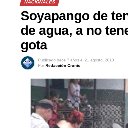
NACIONALES
Soyapango de tene
de agua, a no ten
gota
Publicado
hace 7 años
el
21 agosto, 2019
Por
Redacción Cronio