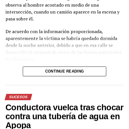
observa al hombre acostado en medio de una
intersección, cuando un camión aparece en la escena y
pasa sobre él.
De acuerdo con la información proporcionada,
aparentemente la víctima se habría quedado dormida
desde la noche anterior, debido a que en esa calle se
desarrolló el carnaval de cierre de las fiestas patronales
de Chinameca.
Hasta el momento, el texto no proporciona información
CONTINUE READING
sobre el estado de salud del hombre ni sobre las
circunstancias posteriores al accidente.
SUCESOS
Reproductor
de
Conductora vuelca tras chocar
vídeo
Durante el acto solemne, se realizó la imposición de la
contra una tubería de agua en
Banda Presidencial al nuevo Jefe de Estado, por parte
Apopa
del Presidente del Congreso, Honorio Henríquez;