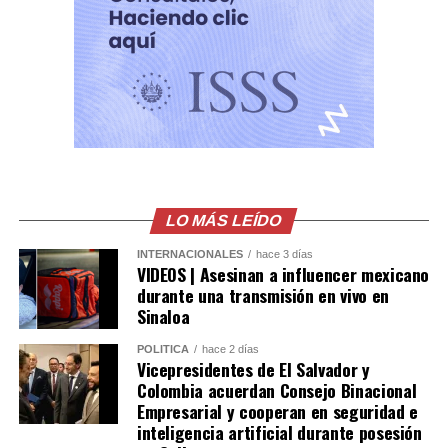
histórico acto reafirma los lazos de amistad y
cooperación entre El Salvador y Colombia, así como la
voluntad de continuar fortaleciendo una agenda
bilateral orientada al desarrollo y bienestar de ambos
pueblos.
Comparte esto:
Facebook
X
LO MÁS LEÍDO
Me gusta esto:
INTERNACIONALES
hace 3 días
VIDEOS | Asesinan a influencer mexicano
durante una transmisión en vivo en
Sinaloa
POLÍTICA
hace 2 días
Vicepresidentes de El Salvador y
Colombia acuerdan Consejo Binacional
Empresarial y cooperan en seguridad e
inteligencia artificial durante posesión