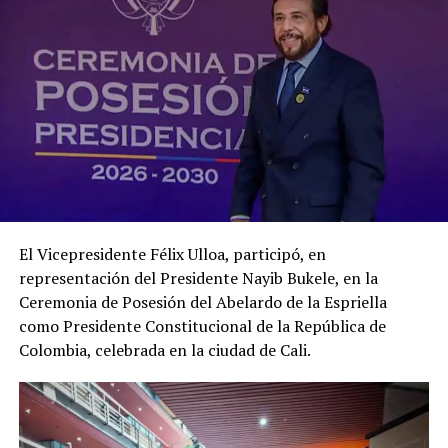
RELATED TOPICS:
ASAMBLEA LEGISLATIVA
UP NEXT
Presidente Bukele continúa en el primer peldaño en el
ranking de imagen entre los mandatarios América
Latina
DON'T MISS
ARENA y FMLN se unen para exigir interpelar al Ministro
de Hacienda
El Vicepresidente Félix Ulloa, participó, en
representación del Presidente Nayib Bukele, en la
Ceremonia de Posesión del Abelardo de la Espriella
como Presidente Constitucional de la República de
Colombia, celebrada en la ciudad de Cali.