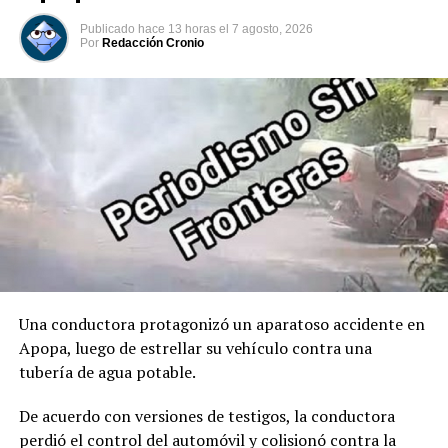
marcando oficialmente el inicio de su mandato
Publicado
hace 13 horas
el
7 agosto, 2026
constitucional. Acto seguido, tomó juramento al José
Por
Redacción Cronio
Manuel Restrepo como Vicepresidente de Colombia.
00:00
00:32
Comparte esto:
Facebook
X
Me gusta esto:
Una conductora protagonizó un aparatoso accidente en
Apopa, luego de estrellar su vehículo contra una
tubería de agua potable.
De acuerdo con versiones de testigos, la conductora
perdió el control del automóvil y colisionó contra la