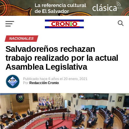
NACIONALES
Salvadoreños rechazan
trabajo realizado por la actual
Asamblea Legislativa
Publicado
hace 6 años
el
20 enero, 2021
Por
Redacción Cronio