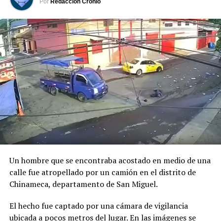
Por
Redacción Cronio
Previo al acto protocolario, el Vicemandatario
salvadoreño, dialogó con el Presidente Abelardo de la
Espriella, a quien envió un afectuoso saludo de parte del
Presidente Bukele y expresó sus mejores deseos al
asumir esta nueva responsabilidad al frente de la nación
colombiana.
Un hombre que se encontraba acostado en medio de una
calle fue atropellado por un camión en el distrito de
Chinameca, departamento de San Miguel.
El hecho fue captado por una cámara de vigilancia
ubicada a pocos metros del lugar. En las imágenes se