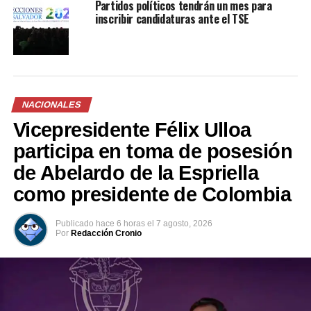
Partidos políticos tendrán un mes para
inscribir candidaturas ante el TSE
Salvadoreños rechazan el
Suecy Callejas: «Pronto
trabajo ejecutado por los
tendremos diputados
diputados de la Asamblea
trabajando por el pueblo»
Legislativa
20 enero, 2021
En «Nacionales»
3 febrero, 2021
NACIONALES
En «Política»
Vicepresidente Félix Ulloa
participa en toma de posesión
de Abelardo de la Espriella
como presidente de Colombia
En un comunicado la
Asamblea rechaza «intento
Publicado
hace 6 horas
el
7 agosto, 2026
Por
Redacción Cronio
de alterar el orden
legislativo», conocido en
audios filtrados
30 octubre, 2021
En «Política»