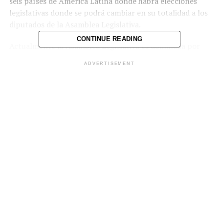
seis países de América Latina donde habrá elecciones
legislativas donde se podrá cambiar en su totalidad a los
diputados de la Asamblea Legislativa.
CONTINUE READING
Actualmente la Asamblea Legislativa es dominada por
los partidos ARENA y el FMLN, quienes por años dijeron
ADVERTISEMENT
ser enemigos, ahora se han unido para convertirse en un
solo bloque en contra de la actual administración
presidencial.
Ese estudio también reveló que el Presidente Bukele es
considerado como el mandatario de Latinoamérica que
mejor ha manejado la pandemia por COVID-19, con un
93 % de aprobación ciudadana.
El Mandatario, incluso, mejoró ese porcentaje, que en
septiembre y octubre reflejaba un 92 % de opinión
favorable. El Presidente Bukele se coloca en el primer
peldaño por encima del dominicano Luis Abidaner (78
%), quien lleva solo cinco meses en el cargo.