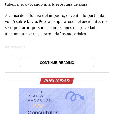
tubería, provocando una fuerte fuga de agua.
A causa de la fuerza del impacto, el vehículo particular
volcó sobre la vía. Pese a lo aparatoso del accidente, no
se reportaron personas con lesiones de gravedad;
únicamente se registraron daños materiales.
Comparte esto:
Facebook
X
CONTINUE READING
La ceremonia, incluyó una oración y reflexión que
acompañaron el inicio de esta nueva etapa de gobierno.
Me gusta esto:
En su intervención, el Presidente de la Espriella, hizo
PUBLICIDAD
importantes anuncios en materia económica, salud,
lucha contra la corrupción, el servicio público y la
seguridad.
La participación del Vicepresidente Ulloa en este