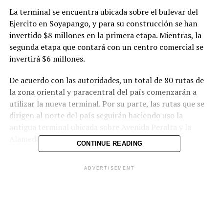
La terminal se encuentra ubicada sobre el bulevar del
Ejercito en Soyapango, y para su construcción se han
invertido $8 millones en la primera etapa. Mientras, la
segunda etapa que contará con un centro comercial se
invertirá $6 millones.
De acuerdo con las autoridades, un total de 80 rutas de
la zona oriental y paracentral del país comenzarán a
utilizar la nueva terminal. Por su parte, las rutas que se
dirigen al norte del país seguirán haciendo uso la
antigua terminal ubicada sobre Avenida Peralta y la
Alameda Juan Pablo II.
CONTINUE READING
René Velasco, gerente del Sector Unido de Transporte
ADVERTISEMENT
(SUTRANS), indicó que 114 empresarios de transporte
se unieron para ejecutar el proyector de la nueva
terminal.
Por: El Blog.