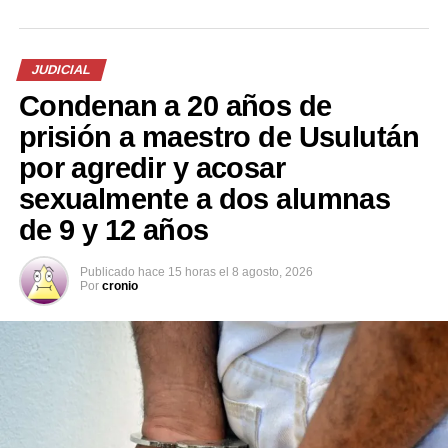
determinar responsabilidades y esclarecer las
circunstancias del hecho.
JUDICIAL
El tramo de la carretera registró congestión vehicular
Condenan a 20 años de
mientras se realizaban las labores de atención a los
lesionados y el retiro de los vehículos involucrados.
prisión a maestro de Usulután
por agredir y acosar
sexualmente a dos alumnas
de 9 y 12 años
Publicado
hace 15 horas
el
8 agosto, 2026
Por
cronio