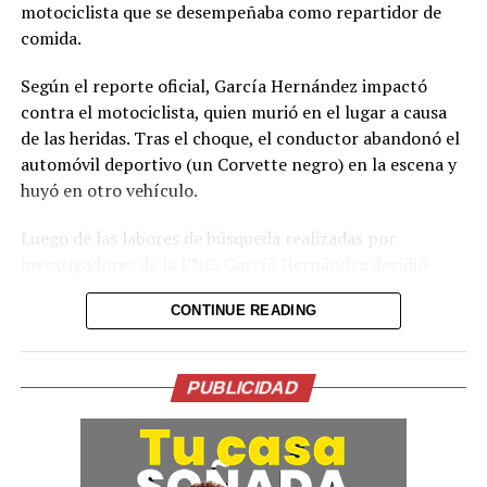
motociclista que se desempeñaba como repartidor de
comida.
Según el reporte oficial, García Hernández impactó
contra el motociclista, quien murió en el lugar a causa
de las heridas. Tras el choque, el conductor abandonó el
automóvil deportivo (un Corvette negro) en la escena y
huyó en otro vehículo.
Luego de las labores de búsqueda realizadas por
investigadores de la PNC, García Hernández decidió
presentarse de manera voluntaria en una de las
CONTINUE READING
delegaciones policiales. La institución informó que será
remitido por el delito de homicidio culposo.
El caso generó fuerte conmoción en redes sociales,
PUBLICIDAD
donde se viralizaron imágenes del Corvette abandonado
y especulaciones sobre la identidad del conductor. La
Policía aclaró la situación con el comunicado oficial de