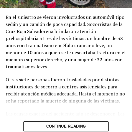
En el siniestro se vieron involucrados un automóvil tipo
sedán y un camión de poca capacidad. Socorristas de la
Cruz Roja Salvadoreña brindaron atención
prehospitalaria a tres de las víctimas: un hombre de 38
años con traumatismo encéfalo craneano leve, un
menor de 10 años a quien se le descartaba fractura en el
miembro superior derecho, y una mujer de 32 años con
traumatismos leves.
Otras siete personas fueron trasladadas por distintas
instituciones de socorro a centros asistenciales para
recibir atención médica adecuada. Hasta el momento no
se ha reportado la muerte de ninguna de las víctimas.
Las causas exactas del accidente aún se desconocen. Las
autoridades de tránsito se encuentran en el lugar
CONTINUE READING
realizando las investigaciones correspondientes para