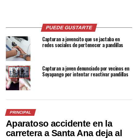
Inauguran la nueva terminal
Pandillas amenazan a
de oriente ubicada sobre el
transportistas para que no
PUEDE GUSTARTE
Bulevar del Ejercito
utilicen la nueva terminal
Capturan a jovencito que se jactaba en
22 agosto, 2018
ubica sobre el bulevar del
En «Nacionales»
redes sociales de pertenecer a pandillas
Ejército
24 agosto, 2018
En «Nacionales»
Capturan a joven denunciado por vecinos en
Soyapango por intentar reactivar pandillas
Quejas y altos costos
predominan en los usuarios
de la terminal “Nuevo
PRINCIPAL
Amanecer”
Aparatoso accidente en la
27 agosto, 2018
En «Nacionales»
carretera a Santa Ana deja al