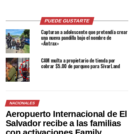
Relacionado
PUEDE GUSTARTE
Capturan a adolescente que pretendía crear
una nueva pandilla bajo el nombre de
«Ántrax»
VMT instala controles
Policía intensifica controles
CAM multa a propietario de tienda por
vehiculares en puntos
vehiculares en la capital
cobrar $5.00 de parqueo para SívarLand
estratégicos del país
26 febrero, 2018
En «Sucesos»
28 octubre, 2022
En «Nacionales»
NACIONALES
Aeropuerto Internacional de El
Salvador recibe a las familias
Continúan cayendo los
conductores borrachos en
con activaciones Family