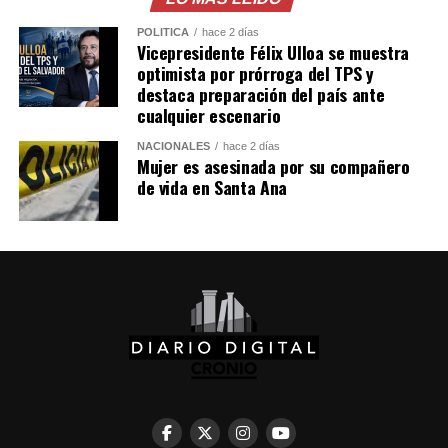
cobrando parqueo a las
familias que llegan a
POLÍTICA
hace 2 días
Vicepresidente Félix Ulloa se muestra
disfrutar de SívarLand.
optimista por prórroga del TPS y
destaca preparación del país ante
Te contamos:…
cualquier escenario
pic.twitter.com/rieFL19wiF
NACIONALES
hace 2 días
Mujer es asesinada por su compañero
de vida en Santa Ana
— Diario Digital Cronio
(@croniosv)
August 5,
2026
De acuerdo con el video compartido por el alcalde,
durante el procedimiento el comerciante se mostró
renuente ante las autoridades, por lo que los agentes le
exigieron devolver los cinco dólares cobrados al
denunciante. Finalmente, el hombre entregó el dinero al
cliente.