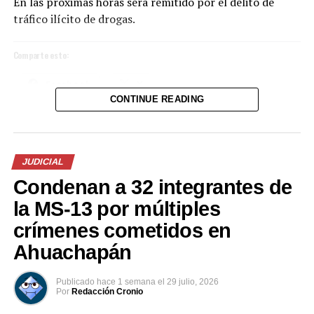
En las próximas horas será remitido por el delito de
tráfico ilícito de drogas.
Comparte esto:
Facebook
X
CONTINUE READING
Me gusta esto:
Cargando...
JUDICIAL
Condenan a 32 integrantes de
la MS-13 por múltiples
crímenes cometidos en
Ahuachapán
Publicado
hace 1 semana
el
29 julio, 2026
Por
Redacción Cronio