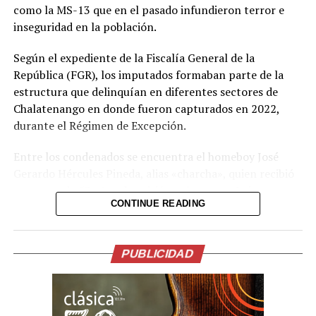
distintos hechos.
como la MS-13 que en el pasado infundieron terror e
inseguridad en la población.
Comparte esto:
Según el expediente de la Fiscalía General de la
Facebook
X
República (FGR), los imputados formaban parte de la
estructura que delinquían en diferentes sectores de
Chalatenango en donde fueron capturados en 2022,
Me gusta esto:
durante el Régimen de Excepción.
Entre los condenados se encuentra el homeboy José
Gerardo Hércules Pineda, alias «charcha», quien recibió
una pena de 53 años de prisión; y los paros Luis
CONTINUE READING
Fernando Alvarado Reyes, alias «canchis»; Hugo Alberto
Romero Castillo, alias «Hugo»; y Josué Ezequiel
Marroquín Pineda, alias «beleti» o «zunso», fueron
PUBLICIDAD
condenados a 26 años de prisión cada uno.
También recibieron una condena de 26 años de cárcel
los colaboradores Yeimy Gregoria Clavel Quijada,