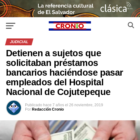
JUDICIAL
Detienen a sujetos que
solicitaban préstamos
bancarios haciéndose pasar
empleados del Hospital
Nacional de Cojutepeque
Publicado
hace 7 años
el
26 noviembre, 2019
Por
Redacción Cronio