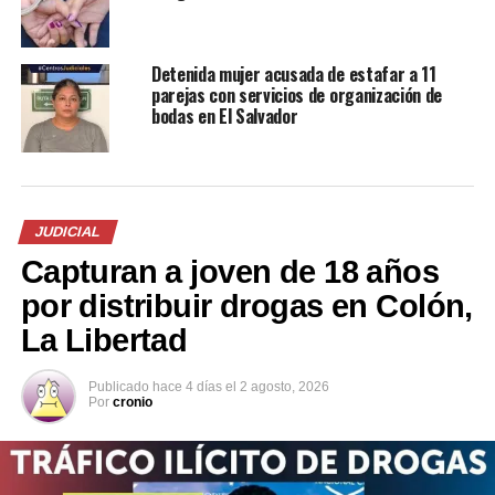
FGR advierte sobre estafas
SAN MIGUEL: Caen sujetos
electrónicas y pide no
que se dedicaban a estafar a
Detenida mujer acusada de estafar a 11
prestar cuentas bancarias
una cooperativa haciéndose
parejas con servicios de organización de
31 octubre, 2025
pasar por empleados de un
bodas en El Salvador
En «Nacionales»
hospital público
30 enero, 2019
En «Nacionales»
JUDICIAL
Capturan a joven de 18 años
por distribuir drogas en Colón,
Sujeto es capturado por
La Libertad
estafar a víctimas con falsos
créditos bancarios en La
Publicado
hace 4 días
el
2 agosto, 2026
Libertad
Por
cronio
28 septiembre, 2021
En «Nacionales»