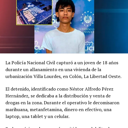
RELATED TOPICS:
ESTAFA
JIQUILISCO
PRESTAMOS BANCARIOS
PRINCIPAL1
UP NEXT
Condenan a abogado a 42 años ocho meses de prisión
por tocamientos indebidos a sus hijos adolescentes en
Santa Tecla
DON'T MISS
Gustavo López Davidson interpone demanda contra el
presidente de la República y pide $8 MillS. por
difamación y calumnia
La Policía Nacional Civil capturó a un joven de 18 años
durante un allanamiento en una vivienda de la
urbanización Villa Lourdes, en Colón, La Libertad Oeste.
El detenido, identificado como Néstor Alfredo Pérez
Hernández, se dedicaba a la distribución y venta de
drogas en la zona. Durante el operativo le decomisaron
marihuana, metanfetamina, dinero en efectivo, una
laptop, una tablet y un celular.