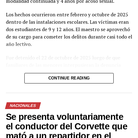
modalidad continuada y 4 años por acoso sexual.
Los hechos ocurrieron entre febrero y octubre de 2025
dentro de las instalaciones escolares. Las víctimas eran
dos estudiantes de 9 y 12 años. El maestro se aprovechó
de su cargo para cometer los delitos durante casi todo el
año lectivo.
Fue detenido el 22 de octubre de 2025 luego de que
familiares de las menores interpusieran la denuncia
correspondiente. La Fiscalía General de la República
CONTINUE READING
presentó pruebas documentales, periciales y
testimoniales que el tribunal valoró para determinar su
responsabilidad penal.
NACIONALES
El proceso se desarrolló bajo reserva para proteger la
Se presenta voluntariamente
identidad y la intimidad de las víctimas. La sentencia
busca enviar un mensaje claro contra quienes abusan de
el conductor del Corvette que
su posición de confianza en el sistema educativo.
mató a un repartidor en el