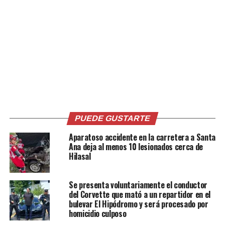
Joven es encontrado
Municipio de El Tránsito, San
muerto dentro de un
Miguel bajo ola de crímenes,
vehículo en carretera
ayer se registraron tres
antigua a Santa Ana
homicidios en menos de 6
29 mayo, 2023
horas
En «Nacionales»
24 abril, 2019
En «Nacionales»
PUEDE GUSTARTE
Aparatoso accidente en la carretera a Santa
Ana deja al menos 10 lesionados cerca de
Intento de asalto en
Hilasal
pupusería de San Luis
Mariona deja dos
delincuentes muertos y un
Se presenta voluntariamente el conductor
policía lesionado
del Corvette que mató a un repartidor en el
18 mayo, 2021
bulevar El Hipódromo y será procesado por
En «Nacionales»
homicidio culposo