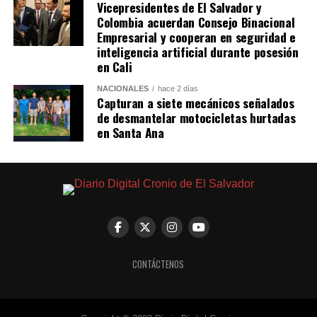
ocurrido sobre el
Vicepresidentes de El Salvador y
Colombia acuerdan Consejo Binacional
bulevar El Hipódromo,
Empresarial y cooperan en seguridad e
en San Salvador.
inteligencia artificial durante posesión
en Cali
NACIONALES
hace 2 días
García Hernández
Capturan a siete mecánicos señalados
de desmantelar motocicletas hurtadas
chocó contra un
en Santa Ana
motociclista que
trabajaba como
repartidor y que falleció
en el lugar tras el
impacto.
CONTÁCTENOS
Luego del…
pic.twitter.com/UxiVvtMJIG