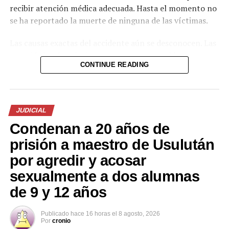
recibir atención médica adecuada. Hasta el momento no
se ha reportado la muerte de ninguna de las víctimas.
Las causas exactas del accidente aún se desconocen. Las
autoridades de tránsito se encuentran en el lugar
CONTINUE READING
realizando las investigaciones correspondientes para
determinar responsabilidades y esclarecer las
circunstancias del hecho.
JUDICIAL
El tramo de la carretera registró congestión vehicular
Condenan a 20 años de
mientras se realizaban las labores de atención a los
lesionados y el retiro de los vehículos involucrados.
prisión a maestro de Usulután
por agredir y acosar
sexualmente a dos alumnas
de 9 y 12 años
Publicado
hace 16 horas
el
8 agosto, 2026
Por
cronio