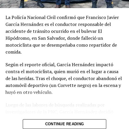
La Policía Nacional Civil confirmó que Francisco Javier
García Hernández es el conductor responsable del
accidente de tránsito ocurrido en el bulevar El
Hipódromo, en San Salvador, donde falleció un
motociclista que se desempeñaba como repartidor de
comida.
Según el reporte oficial, García Hernández impactó
contra el motociclista, quien murió en el lugar a causa
de las heridas. Tras el choque, el conductor abandonó el
automóvil deportivo (un Corvette negro) en la escena y
huyó en otro vehículo.
Luego de las labores de búsqueda realizadas por
investigadores de la PNC, García Hernández decidió
presentarse de manera voluntaria en una de las
CONTINUE READING
delegaciones policiales. La institución informó que será