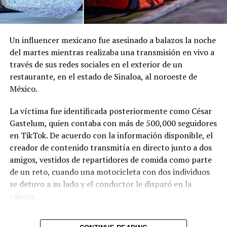
Un influencer mexicano fue asesinado a balazos la noche
Finalizan las evacuaciones
del martes mientras realizaba una transmisión en vivo a
del crucero Hondius, que
través de sus redes sociales en el exterior de un
zarpa de Canarias rumbo a
restaurante, en el estado de Sinaloa, al noroeste de
Países Bajos
México.
11 mayo, 2026
En «Internacionales»
La víctima fue identificada posteriormente como César
Gastelum, quien contaba con más de 500,000 seguidores
RELATED TOPICS:
en TikTok. De acuerdo con la información disponible, el
creador de contenido transmitía en directo junto a dos
UP NEXT
Pandillera de MS pasará 16 años en la cárcel por
amigos, vestidos de repartidores de comida como parte
extorsión
de un reto, cuando una motocicleta con dos individuos
se detuvo a su lado y el conductor le disparó en la
DON'T MISS
Alcalde de NYC presenta un presupuesto final que
cabeza.
refuerza programas a favor de la clase trabajadora
Tras el ataque, la transmisión se interrumpió de