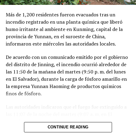
saldo de 137 personas fallecidas.
“No se transmite de la misma manera que el
Más de 1,200 residentes fueron evacuados tras un
coronavirus”, dijo Hochul, citada por ABC 7, quien
Comparte esto:
incendio registrado en una planta química que liberó
aseguró que las autoridades estatales trabajan en
humo irritante al ambiente en Kunming, capital de la
medidas preventivas para responder rápidamente si
Facebook
X
provincia de Yunnan, en el suroeste de China,
fuera necesario.
informaron este miércoles las autoridades locales.
Me gusta esto:
A pesar de la preocupación generada por el caso del
De acuerdo con un comunicado emitido por el gobierno
crucero, los CDC reiteraron que el riesgo para el público
del distrito de Jinning, el incendio ocurrió alrededor de
general continúa siendo bajo y que no existen señales de
las 11:50 de la mañana del martes (9:50 p. m. del lunes
transmisión comunitaria en EE.UU.
en El Salvador), durante la carga de fósforo amarillo en
la empresa Yunnan Haoming de productos químicos
finos de fósforo.
Comparte esto:
Las autoridades indicaron que el fuego fue extinguido a
las 11:07 de la noche del martes (9:07 a. m. en El
Facebook
X
Salvador) y que el incidente no dejó víctimas.
CONTINUE READING
El fósforo amarillo en combustión generó una nube de