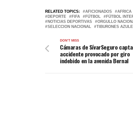
RELATED TOPICS:
AFICIONADOS
AFRICA
DEPORTE
FIFA
FÚTBOL
FÚTBOL INTE
NOTICIAS DEPORTIVAS
ORGULLO NACION
SELECCION NACIONAL
TIBURONES AZUL
DON'T MISS
Cámaras de SívarSeguro capt
accidente provocado por giro
indebido en la avenida Bernal