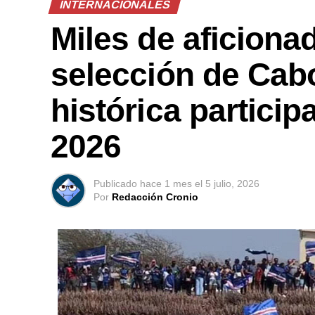
INTERNACIONALES
Miles de aficiona
selección de Cabo
histórica particip
2026
Publicado
hace 1 mes
el
5 julio, 2026
Por
Redacción Cronio