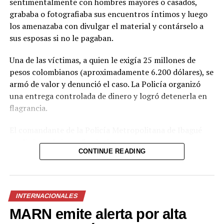
sentimentalmente con hombres mayores o casados,
grababa o fotografiaba sus encuentros íntimos y luego
los amenazaba con divulgar el material y contárselo a
sus esposas si no le pagaban.
Una de las víctimas, a quien le exigía 25 millones de
pesos colombianos (aproximadamente 6.200 dólares), se
armó de valor y denunció el caso. La Policía organizó
una entrega controlada de dinero y logró detenerla en
flagrancia.
El comandante de la Policía Metropolitana de Ibagué
explicó que la joven “seducía con sus encantos a
CONTINUE READING
hombres que tenían familia” y, una vez obtenía el
material comprometedor, iniciaba el chantaje. Las
autoridades no descartan que existan más víctimas y
pidieron a quienes hayan sido afectados a interponer la
INTERNACIONALES
denuncia correspondiente.
MARN emite alerta por alta