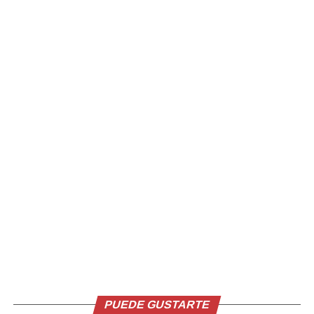
Los conductores y el autobús fueron presentados ante
el Ministerio Público, que continuará con las
investigaciones para determinar su responsabilidad,
agregó.
(Diario 24horasMX)
Comparte esto:
Facebook
X
Me gusta esto:
PUEDE GUSTARTE