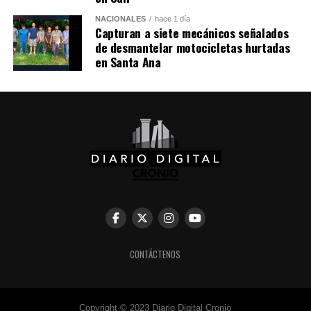
Comparte esto:
NACIONALES
hace 1 día
Capturan a siete mecánicos señalados
de desmantelar motocicletas hurtadas
Facebook
X
en Santa Ana
Me gusta esto:
CONTÁCTENOS
Copyright © 2023 Diario Digital Cronio