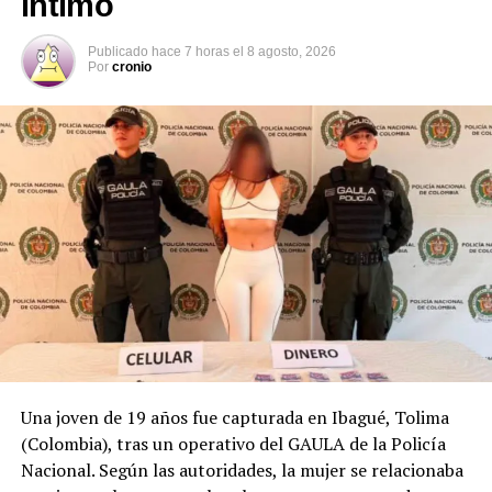
íntimo
la frontera de USA
5 junio, 2019
Publicado
hace 7 horas
el
8 agosto, 2026
En «Migración»
Por
cronio
RELATED TOPICS:
COMISIÓN NACIONAL DE SEGURIDAD.
FRONTERA SALTILLO
INSTITUTO DE MIGRACIÓN MÉXICO
MÉXICO
SALVADOREÑOS ARRESTADOS
TEXAS
UP NEXT
Salvadoreños tienen hasta hoy para reinscribirse por
última vez al TPS en EE.UU.
DON'T MISS
Condenan a mujer que se mandaba así misma mensajes
amenazantes por redes sociales
Una joven de 19 años fue capturada en Ibagué, Tolima
(Colombia), tras un operativo del GAULA de la Policía
Nacional. Según las autoridades, la mujer se relacionaba