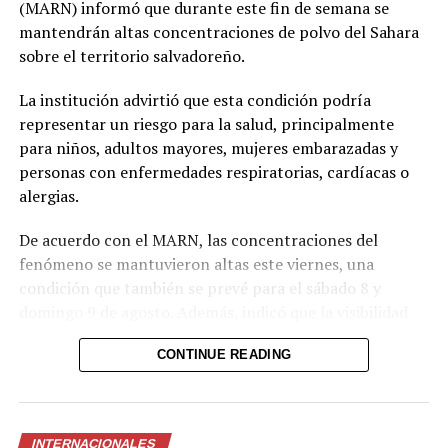
extorsionar al hombre
(MARN) informó que durante este fin de semana se
con quien sostuvo una
mantendrán altas concentraciones de polvo del Sahara
sobre el territorio salvadoreño.
relación
extramatrimonial, a
La institución advirtió que esta condición podría
representar un riesgo para la salud, principalmente
quien amenazaba con
para niños, adultos mayores, mujeres embarazadas y
exponer material íntimo
personas con enfermedades respiratorias, cardíacas o
y contarle a su esposa
alergias.
si no le entregaba la
De acuerdo con el MARN, las concentraciones del
suma de 25 millones de
fenómeno se mantuvieron altas este viernes, una
condición que también se prevé para el sábado 8 y
pesos.
domingo 9 de agosto. Además, indicó que la visibilidad
pic.twitter.com/MmwPQe2n
permanecerá brumosa y que el nivel de riesgo para la
CONTINUE READING
salud es alto.
— Colombia Oscura
Ante este escenario, el MARN recomendó a los grupos
(@ColombiaOscura)
más vulnerables evitar la exposición al aire libre y
INTERNACIONALES