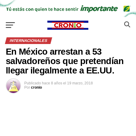
INTERNACIONALES
En México arrestan a 53
salvadoreños que pretendían
llegar ilegalmente a EE.UU.
Publicado
hace 8 años
el
19 marzo, 2018
Por
cronio