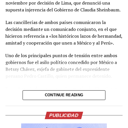
noviembre por decisión de Lima, que denunció una
prevención necesarias para reducir los efectos de este
supuesta injerencia del Gobierno de Claudia Sheinbaum.
fenómeno atmosférico, especialmente entre las
personas con mayor riesgo de complicaciones de salud.
Las cancillerías de ambos países comunicaron la
decisión mediante un comunicado conjunto, en el que
Comparte esto:
hicieron referencia a «los históricos lazos de hermandad,
amistad y cooperación que unen a México y al Perú».
Facebook
X
Uno de los principales puntos de tensión entre ambos
gobiernos fue el asilo político concedido por México a
Me gusta esto:
Betssy Chávez, exjefa de gabinete del expresidente
peruano Pedro Castillo, quien permanece detenido.
Poco después de conocerse el comunicado, Sheinbaum
informó durante su conferencia diaria que Chávez había
CONTINUE READING
recibido el salvoconducto y estaba a punto de llegar a
México. La entrega del documento constituía una
condición de su Gobierno para avanzar en el
PUBLICIDAD
restablecimiento de las relaciones diplomáticas.