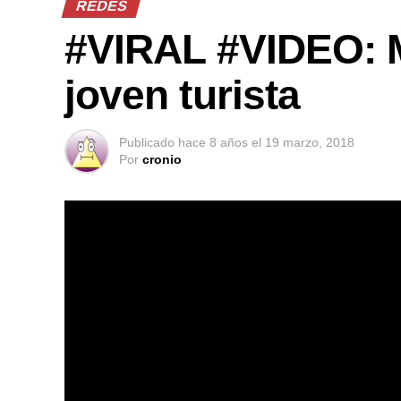
REDES
#VIRAL #VIDEO: 
joven turista
Publicado
hace 8 años
el
19 marzo, 2018
Por
cronio