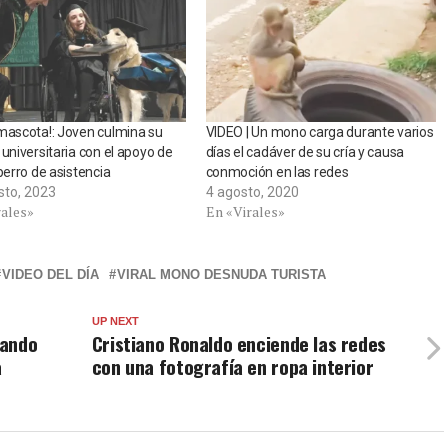
mascota!: Joven culmina su
VIDEO | Un mono carga durante varios
 universitaria con el apoyo de
días el cadáver de su cría y causa
 perro de asistencia
conmoción en las redes
sto, 2023
4 agosto, 2020
rales»
En «Virales»
VIDEO DEL DÍA
VIRAL MONO DESNUDA TURISTA
UP NEXT
uando
Cristiano Ronaldo enciende las redes
a
con una fotografía en ropa interior