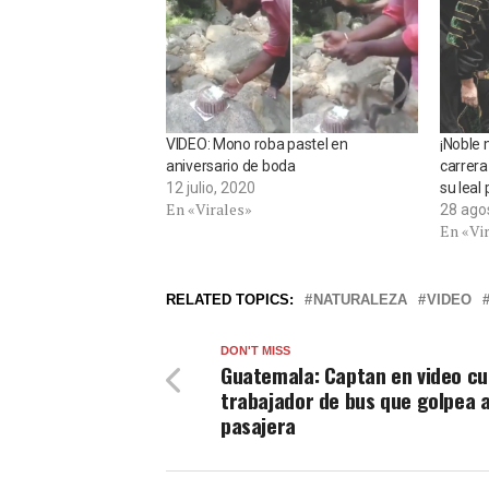
VIDEO: Mono roba pastel en
¡Noble 
aniversario de boda
carrera
12 julio, 2020
su leal
En «Virales»
28 ago
En «Vi
RELATED TOPICS:
NATURALEZA
VIDEO
DON'T MISS
Guatemala: Captan en video c
trabajador de bus que golpea 
pasajera