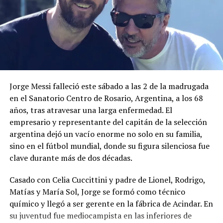
estudios universitarios
DON'T MISS
Viejo Lin murió como vivió: encerrado, enfermo y
derrotado. Fin del mito que bañó de sangre a El Salvador
Jorge Messi falleció este sábado a las 2 de la madrugada
en el Sanatorio Centro de Rosario, Argentina, a los 68
años, tras atravesar una larga enfermedad. El
empresario y representante del capitán de la selección
argentina dejó un vacío enorme no solo en su familia,
sino en el fútbol mundial, donde su figura silenciosa fue
clave durante más de dos décadas.
Casado con Celia Cuccittini y padre de Lionel, Rodrigo,
Matías y María Sol, Jorge se formó como técnico
químico y llegó a ser gerente en la fábrica de Acindar. En
su juventud fue mediocampista en las inferiores de