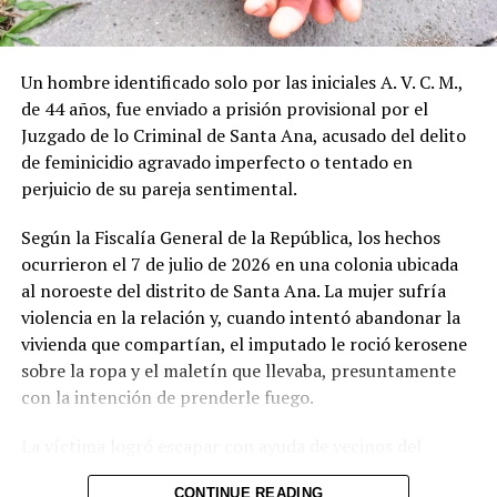
Facebook
X
Un hombre identificado solo por las iniciales A. V. C. M.,
de 44 años, fue enviado a prisión provisional por el
Me gusta esto:
Juzgado de lo Criminal de Santa Ana, acusado del delito
de feminicidio agravado imperfecto o tentado en
perjuicio de su pareja sentimental.
Según la Fiscalía General de la República, los hechos
ocurrieron el 7 de julio de 2026 en una colonia ubicada
Relacionado
al noroeste del distrito de Santa Ana. La mujer sufría
violencia en la relación y, cuando intentó abandonar la
vivienda que compartían, el imputado le roció kerosene
sobre la ropa y el maletín que llevaba, presuntamente
con la intención de prenderle fuego.
Vicepresidente Ulloa asistirá
Félix Ulloa participa en la
La víctima logró escapar con ayuda de vecinos del
a traspaso de mando
toma de posesión de Laura
sector e interpuso la denuncia ante la Policía Nacional
presidencial en Costa Rica
Fernández Delgado en Costa
CONTINUE READING
7 mayo, 2026
Rica