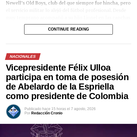
Newell’s Old Boys, club del que siempre fue hincha, pero
el servicio militar lo alejó del fútbol profesional. Desde
muy temprano acompañó a su hijo Lionel en las canchas
de Malvinas y en el club Grandoli, y fue el primero en
CONTINUE READING
apostar por su talento.
NACIONALES
Vicepresidente Félix Ulloa
participa en toma de posesión
de Abelardo de la Espriella
como presidente de Colombia
Publicado
hace 15 horas
el
7 agosto, 2026
Por
Redacción Cronio
Jorge Messi junto a su esposa, Celia María Cuccittini, y su hija, María
Sol Messi, en la boda de Lionel Messi con Antonela Roccuzzo (AFP
PHOTO / EITAN ABRAMOVICH)