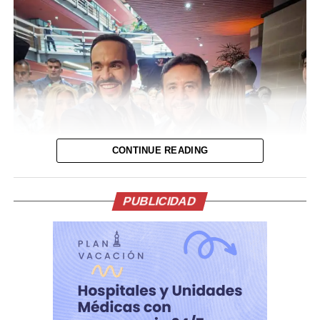
contratos, patrocinios y decisiones clave sin casi nunca
aparecer en los medios.
Durante el Mundial 2026 su salud se volvió pública de
manera dolorosa. Tras el hat-trick de Lionel ante
Argelia, el capitán no pudo contener las lágrimas y
explicó que atravesaba “días difíciles” por una cuestión
familiar. La familia emitió un comunicado pidiendo
responsabilidad y confirmando que Jorge se encontraba
CONTINUE READING
bajo seguimiento médico y evolucionaba
favorablemente. Finalmente no resistió.
PUBLICIDAD