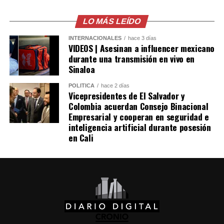
Facebook
X
Picapiedra» llegaran al cine, Warner Bros. planteó la
LO MÁS LEÍDO
posibilidad de llevar también a «Los Supersónicos» a la
pantalla grande. Sin embargo, el proyecto no logró
Me gusta esto:
INTERNACIONALES
hace 3 días
consolidarse y permaneció archivado durante varias
VIDEOS | Asesinan a influencer mexicano
durante una transmisión en vivo en
décadas, hasta que en 2026 se dio vía libre a su
Sinaloa
realización, con Jim Carrey como una de las principales
figuras vinculadas a la producción.
POLÍTICA
hace 2 días
Vicepresidentes de El Salvador y
Colombia acuerdan Consejo Binacional
Comparte esto:
Empresarial y cooperan en seguridad e
inteligencia artificial durante posesión
Facebook
X
en Cali
Me gusta esto: