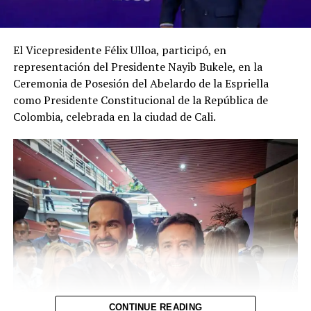
tradicional.
Con este avance, DAX consolida su rol como
El Vicepresidente Félix Ulloa, participó, en
infraestructura para el desarrollo de mercados de
representación del Presidente Nayib Bukele, en la
activos digitales, mientras que Banco Industrial inicia
Ceremonia de Posesión del Abelardo de la Espriella
una nueva etapa en la que la banca tradicional comienza
como Presidente Constitucional de la República de
a utilizar herramientas tecnológicas para diversificar sus
Colombia, celebrada en la ciudad de Cali.
mecanismos de financiamiento.
De acuerdo con la información oficial, las colocaciones
del programa tokenizado comenzarán en los próximos
días mediante ofertas públicas en la plataforma de DAX,
lo que permitirá a inversionistas participar en este
nuevo instrumento financiero digital dentro del
mercado salvadoreño.
Comparte esto:
CONTINUE READING