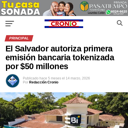
PRINCIPAL
El Salvador autoriza primera
emisión bancaria tokenizada
por $50 millones
Publicado
hace 5 meses
el
14 marzo, 2026
Por
Redacción Cronio