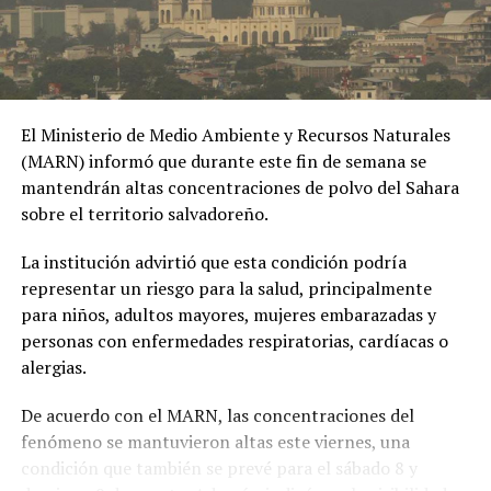
colombiana.
criptomonedas: un hito para
digitales
la inversión en
10 enero, 2023
En «Política»
Latinoamérica
16 julio, 2026
En «Negocios»
El Ministerio de Medio Ambiente y Recursos Naturales
(MARN) informó que durante este fin de semana se
mantendrán altas concentraciones de polvo del Sahara
sobre el territorio salvadoreño.
Digital Assets Summit
La institución advirtió que esta condición podría
consolidó a El Salvador como
representar un riesgo para la salud, principalmente
referente global en
para niños, adultos mayores, mujeres embarazadas y
regulación de activos
personas con enfermedades respiratorias, cardíacas o
digitales
alergias.
16 abril, 2026
En «Principal»
De acuerdo con el MARN, las concentraciones del
fenómeno se mantuvieron altas este viernes, una
RELATED TOPICS:
condición que también se prevé para el sábado 8 y