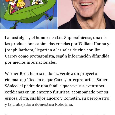
por lo que pidió a la población mantenerse atenta a la
información oficial sobre las condiciones
meteorológicas.
Las autoridades reiteraron el llamado a consultar los
canales oficiales del MARN y adoptar las medidas de
La nostalgia y el humor de «Los Supersónicos», una de
prevención necesarias para reducir los efectos de este
las producciones animadas creadas por William Hanna y
fenómeno atmosférico, especialmente entre las
Joseph Barbera, llegarían a las salas de cine con Jim
personas con mayor riesgo de complicaciones de salud.
Carrey como protagonista, según información difundida
por medios internacionales.
Comparte esto:
Warner Bros. habría dado luz verde a un proyecto
Facebook
X
cinematográfico en el que Carrey interpretaría a Súper
Sónico, el padre de una familia que vive sus aventuras
cotidianas en un entorno futurista, acompañado por su
Me gusta esto:
esposa Ultra, sus hijos Lucero y Cometín, su perro Astro
y la trabajadora doméstica Robotina.