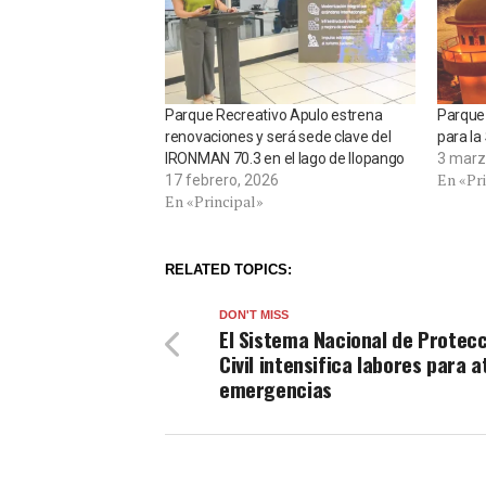
Parque Recreativo Apulo estrena
Parque 
renovaciones y será sede clave del
para l
IRONMAN 70.3 en el lago de Ilopango
3 marz
En «Pr
17 febrero, 2026
En «Principal»
RELATED TOPICS:
DON'T MISS
El Sistema Nacional de Protec
Civil intensifica labores para 
emergencias