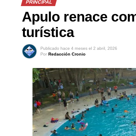
PRINCIPAL
Apulo renace com
turística
Publicado
hace 4 meses
el
2 abril, 2026
Por
Redacción Cronio