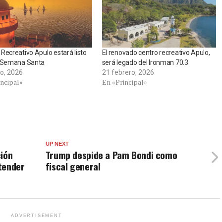
Recreativo Apulo estará listo
El renovado centro recreativo Apulo,
a Semana Santa
será legado del Ironman 70.3
o, 2026
21 febrero, 2026
incipal»
En «Principal»
UP NEXT
ción
Trump despide a Pam Bondi como
atender
fiscal general
ADVERTISEMENT