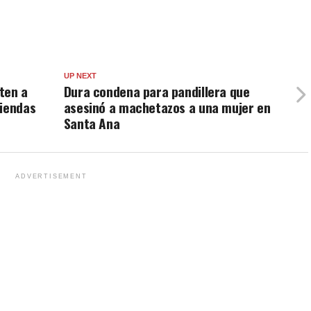
UP NEXT
ten a
Dura condena para pandillera que
viendas
asesinó a machetazos a una mujer en
Santa Ana
ADVERTISEMENT