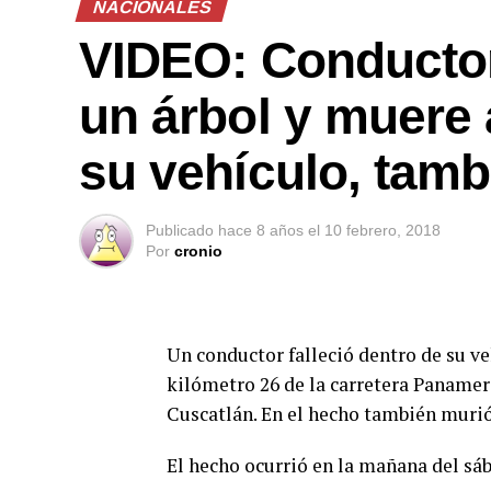
NACIONALES
VIDEO: Conductor 
un árbol y muere 
su vehículo, tamb
Publicado
hace 8 años
el
10 febrero, 2018
Por
cronio
Un conductor falleció dentro de su ve
kilómetro 26 de la carretera Panameri
Cuscatlán. En el hecho también murió
El hecho ocurrió en la mañana del sá