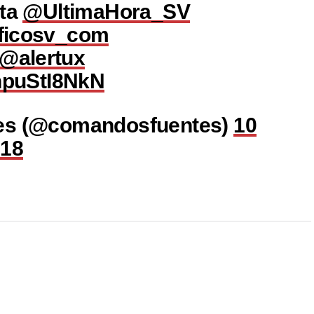
uta
@UltimaHora_SV
ficosv_com
@alertux
/hpuStI8NkN
tes (@comandosfuentes)
10
018