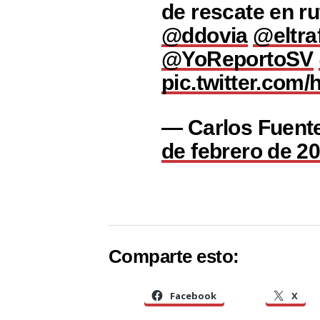
de rescate en r
@ddovia
@eltra
@YoReportoSV
pic.twitter.com
— Carlos Fuen
de febrero de 2
Comparte esto:
Facebook
X