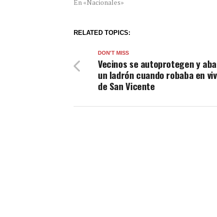
En «Nacionales»
RELATED TOPICS:
DON'T MISS
Vecinos se autoprotegen y aba
un ladrón cuando robaba en vi
de San Vicente