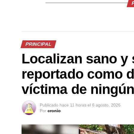
PRINCIPAL
Localizan sano y 
reportado como d
víctima de ningún
Publicado
hace 11 horas
el
6 agosto, 2026
Por
cronio