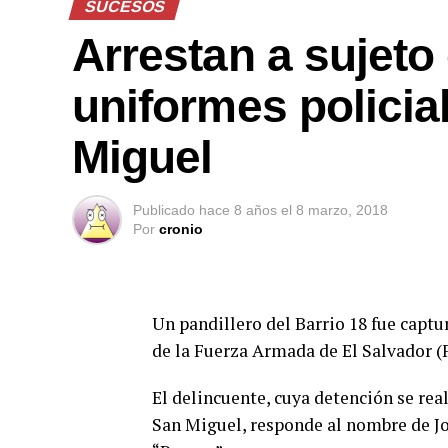
SUCESOS
Arrestan a sujeto
uniformes policia
Miguel
Publicado
hace 8 años
el
8 marzo, 2018
Por
cronio
Un pandillero del Barrio 18 fue capt
de la Fuerza Armada de El Salvador (F
El delincuente, cuya detención se re
San Miguel, responde al nombre de Jos