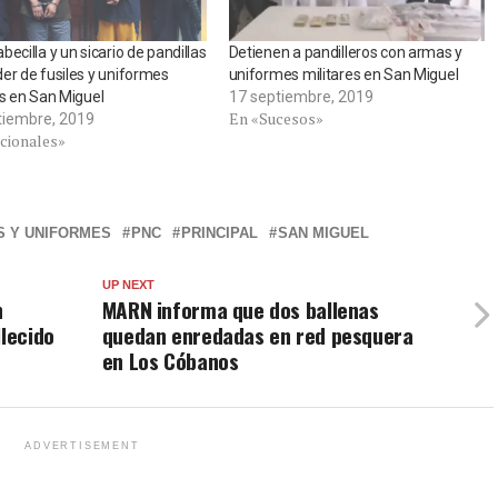
becilla y un sicario de pandillas
Detienen a pandilleros con armas y
er de fusiles y uniformes
uniformes militares en San Miguel
es en San Miguel
17 septiembre, 2019
En «Sucesos»
tiembre, 2019
cionales»
S Y UNIFORMES
PNC
PRINCIPAL
SAN MIGUEL
UP NEXT
n
MARN informa que dos ballenas
llecido
quedan enredadas en red pesquera
en Los Cóbanos
ADVERTISEMENT