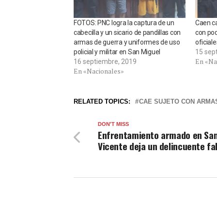
FOTOS: PNC logra la captura de un
Caen ca
cabecilla y un sicario de pandillas con
con pod
armas de guerra y uniformes de uso
oficial
policial y militar en San Miguel
15 sep
En «Na
16 septiembre, 2019
En «Nacionales»
RELATED TOPICS:
CAE SUJETO CON ARMA
DON'T MISS
Enfrentamiento armado en Sa
Vicente deja un delincuente fa