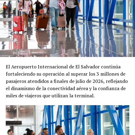
Retornan al país 108
Más salvadoreños varados
salvadoreños que habían
en el exterior llegaron ayer al
permanecido en Estados
país procedente de EE.UU.
Unidos debido a la pandemia
27 agosto, 2020
En «Nacionales»
11 septiembre, 2020
En «Nacionales»
El Aeropuerto Internacional de El Salvador continúa
fortaleciendo su operación al superar los 3 millones de
pasajeros atendidos a finales de julio de 2026, reflejando
Regresan 151 connacionales
que debieron permanecer
el dinamismo de la conectividad aérea y la confianza de
fuera del país a causa de la
miles de viajeros que utilizan la terminal.
emergencia por COVID-19
10 agosto, 2020
En «Nacionales»
RELATED TOPICS:
AEROPUERTO INTERNACIONAL DE EL SALVADOR
DGME