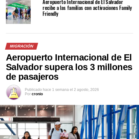
Aeropuerto Internacional de El Salvador
recibe a las familias con activaciones Family
Friendly
Comparte esto:
Facebook
X
MIGRACIÓN
Aeropuerto Internacional de El
Me gusta esto:
Salvador supera los 3 millones
de pasajeros
Publicado
hace 1 semana
el
2 agosto, 2026
Por
cronio
Relacionado