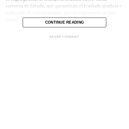
carteras de Estado, que garantizan el traslado gradual y
ordenado de connacionales que no ingresaron al país
debido a la pandemia del coronavirus.
CONTINUE READING
Atendimos un vuelo
ADVERTISEMENT
procedente de EE.UU.
con 144 salvadoreños a
bordo que regresan al
país tras haber
permanecido fuera
debido a la pandemia.
Nuestros oficiales
migratorios destacados
en el Aeropuerto