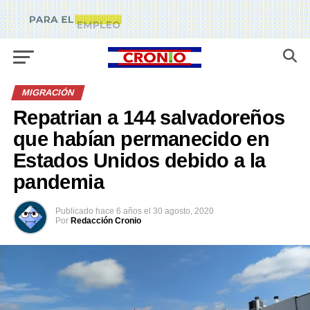
MIGRACIÓN
Repatrian a 144 salvadoreños
que habían permanecido en
Estados Unidos debido a la
pandemia
Publicado
hace 6 años
el
30 agosto, 2020
Por
Redacción Cronio