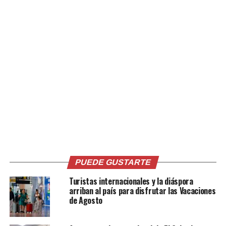
Internacional han
realizado el registro de
ingreso a cada uno de
ellos.
pic.twitter.com/qREjgQJTJR
— Migración y Extranjería El Salvador (@migracion_sv)
August 30, 2020
Según las autoridades del DGME, los compatriotas
pasaron por e protocolo de salud al ingresar al país, los
cuales son realizados por el personal del Ministerio de
Salud
PUEDE GUSTARTE
Turistas internacionales y la diáspora
De acuerdo con las autoridades de Gobierno, hasta la
arriban al país para disfrutar las Vacaciones
fecha más de 5 mil connacionales, quienes ha sido
de Agosto
retornados a El Salvador, vía aérea y terrestre.