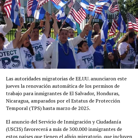
Facebook
X
Me gusta esto:
Entre las principales mejoras se encuentra la nueva
Terminal de Llegadas, que incorpora 34 nuevos puntos
migratorios, para un total de 73 posiciones de atención,
permitiendo agilizar el ingreso de los pasajeros al país.
Las autoridades migratorias de EE.UU. anunciaron este
Asimismo, el sistema de manejo de equipaje opera con
jueves la renovación automática de los permisos de
12 bandas transportadoras, con capacidad para
trabajo para inmigrantes de El Salvador, Honduras,
procesar hasta 16,500 maletas por hora, incluyendo una
Nicaragua, amparados por el Estatus de Protección
banda especializada para equipaje sobredimensionado.
Temporal (TPS) hasta marzo de 2025.
El anuncio del Servicio de Inmigración y Ciudadanía
(USCIS) favorecerá a más de 300.000 inmigrantes de
Para los pasajeros que salen del país, la terminal
estos países que tienen el alivio migratorio, que incluyen
dispone de 122 puntos de registro (check-in), además de