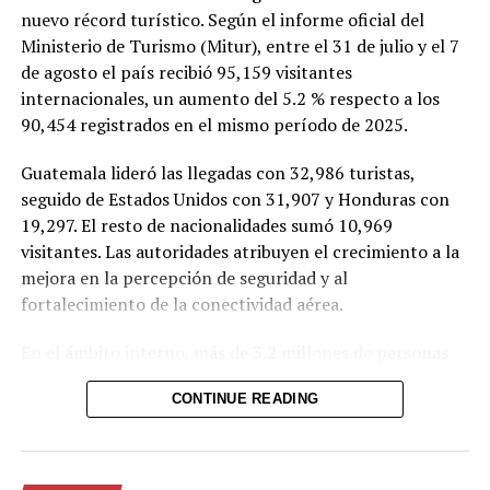
nuevo récord turístico. Según el informe oficial del
Relacionado
Ministerio de Turismo (Mitur), entre el 31 de julio y el 7
de agosto el país recibió 95,159 visitantes
internacionales, un aumento del 5.2 % respecto a los
90,454 registrados en el mismo período de 2025.
Guatemala lideró las llegadas con 32,986 turistas,
PNC reporta nuevo día sin
El Salvador registra un nuevo
homicidios
día sin homicidios
seguido de Estados Unidos con 31,907 y Honduras con
31 mayo, 2024
6 julio, 2024
19,297. El resto de nacionalidades sumó 10,969
En «Nacionales»
En «Nacionales»
visitantes. Las autoridades atribuyen el crecimiento a la
mejora en la percepción de seguridad y al
fortalecimiento de la conectividad aérea.
En el ámbito interno, más de 3.2 millones de personas
visitaron sitios turísticos, culturales y naturales, un
El Salvador registra un nuevo
CONTINUE READING
incremento del 13.8 % frente a los 2.8 millones del año
día sin homicidios
anterior. Sivarland, el parque de diversiones temporal de
13 junio, 2024
En «Nacionales»
la Alcaldía de San Salvador, concentró 1.4 millones de
asistentes, mientras que el Centro Histórico de la