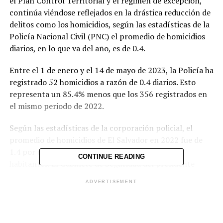
el Plan Control Territorial y el régimen de excepción,
continúa viéndose reflejados en la drástica reducción de
delitos como los homicidios, según las estadísticas de la
Policía Nacional Civil (PNC) el promedio de homicidios
diarios, en lo que va del año, es de 0.4.
Entre el 1 de enero y el 14 de mayo de 2023, la Policía ha
registrado 52 homicidios a razón de 0.4 diarios. Esto
representa un 85.4% menos que los 356 registrados en
el mismo periodo de 2022.
Según las estadísticas de la corporación policial, el
promedio de homicidios de El Salvador en 2022 fue de
1.4 por día o 7.8 homicidios por cada 100,000
CONTINUE READING
habitantes. El Gabinete de Seguridad del presidente
Bukele informó que 2022 cerró con 495 asesinatos, una
ADVERTISEMENT
reducción de 56.84 % con respecto a 2021. 2022
terminó como el año más seguro en la historia
salvadoreña desde el final de la guerra civil.