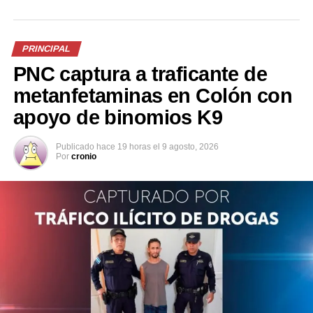
PRINCIPAL
PNC captura a traficante de
metanfetaminas en Colón con
apoyo de binomios K9
Publicado
hace 19 horas
el
9 agosto, 2026
Por
cronio