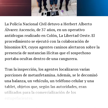
Los socorristas hallaron el cuerpo tendido sobre la vía
con múltiples lesiones. Debido a la gravedad del estado,
La Policía Nacional Civil detuvo a Herbert Alberto
no fue necesario su traslado a un centro hospitalario.
Álvarez Ascencio, de 37 años, en un operativo
antidrogas realizado en Colón, La Libertad Oeste. El
Las autoridades continúan investigando las causas
procedimiento se ejecutó con la colaboración de
exactas del siniestro. Este hecho se suma a otro
binomios K9, cuyos agentes caninos alertaron sobre la
accidente mortal de motocicleta registrado el sábado en
presencia de sustancias ilícitas que el sospechoso
Chalatenango.
portaba ocultas dentro de una cangurera.
Comparte esto:
Tras la inspección, los agentes localizaron varias
porciones de metanfetamina. Además, se le decomisó
Facebook
X
una balanza, un vehículo, un teléfono celular y una
tablet, objetos que, según las autoridades, eran
Me gusta esto:
utilizados para la comercialización de los
estupefacientes.