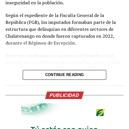
inseguridad en la población.
Comparte esto:
Según el expediente de la Fiscalía General de la
Facebook
X
República (FGR), los imputados formaban parte de la
estructura que delinquían en diferentes sectores de
Chalatenango en donde fueron capturados en 2022,
Me gusta esto:
durante el Régimen de Excepción.
Entre los condenados se encuentra el homeboy José
Gerardo Hércules Pineda, alias «charcha», quien recibió
una pena de 53 años de prisión; y los paros Luis
CONTINUE READING
Fernando Alvarado Reyes, alias «canchis»; Hugo Alberto
Romero Castillo, alias «Hugo»; y Josué Ezequiel
Marroquín Pineda, alias «beleti» o «zunso», fueron
PUBLICIDAD
condenados a 26 años de prisión cada uno.
También recibieron una condena de 26 años de cárcel
los colaboradores Yeimy Gregoria Clavel Quijada,
también conocida como Yeimin Gregoria Clavel Quijada,