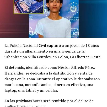
Me gusta esto:
La Policía Nacional Civil capturó a un joven de 18 años
durante un allanamiento en una vivienda de la
urbanización Villa Lourdes, en Colón, La Libertad Oeste.
Relacionado
El detenido, identificado como Néstor Alfredo Pérez
Hernández, se dedicaba a la distribución y venta de
drogas en la zona. Durante el operativo le decomisaron
marihuana, metanfetamina, dinero en efectivo, una
Tribunal intimará a alcalde
Tribunal admite demanda
laptop, una tablet y un celular.
Nayib Bukele acusado del
contra el Alcalde de San
delito de calumnia
Salvador Nayib Bukele
En las próximas horas será remitido por el delito de
3 abril, 2018
acusado de calumnia
tráfico ilícito de drogas.