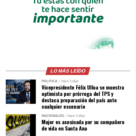
alias «my friend» o «yeimi»; Ramón Ernesto Castillo
Mejía, alias «gargamón»; Simón Alvarado Orellana, alias
«Simón»; y Nelson de Jesús Palma Escobar.
Las condenas fueron impuestas por el delito de
organizaciones terroristas con agravación especial por
el Tribunal Segundo contra el Crimen Organizado de
San Salvador, juez 2, luego de valorar la abundante
prueba documental, pericial y testimonial presentada
por la Fiscalía General de la República.
LO MÁS LEÍDO
Comparte esto:
POLÍTICA
hace 3 días
Vicepresidente Félix Ulloa se muestra
optimista por prórroga del TPS y
Facebook
X
destaca preparación del país ante
cualquier escenario
Me gusta esto:
NACIONALES
hace 3 días
Mujer es asesinada por su compañero
de vida en Santa Ana