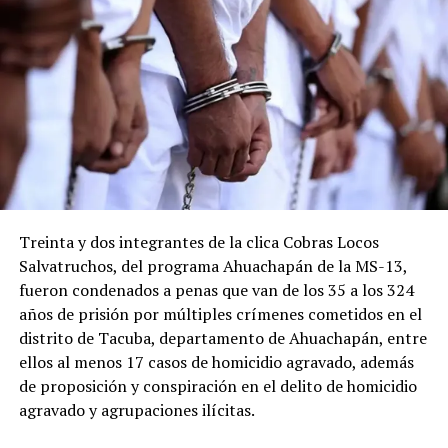
DON'T MISS
Nayib Bukele llega a los tribunales de Santa Tecla para
conocer la acusación por calumnia en su contra
Treinta y dos integrantes de la clica Cobras Locos
Salvatruchos, del programa Ahuachapán de la MS-13,
fueron condenados a penas que van de los 35 a los 324
años de prisión por múltiples crímenes cometidos en el
distrito de Tacuba, departamento de Ahuachapán, entre
ellos al menos 17 casos de homicidio agravado, además
de proposición y conspiración en el delito de homicidio
agravado y agrupaciones ilícitas.