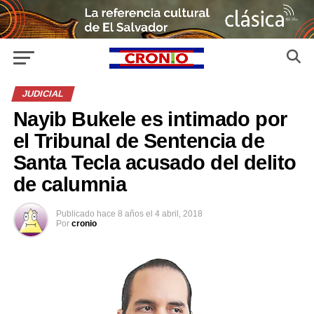
JUDICIAL
Nayib Bukele es intimado por
el Tribunal de Sentencia de
Santa Tecla acusado del delito
de calumnia
Publicado
hace 8 años
el
4 abril, 2018
Por
cronio