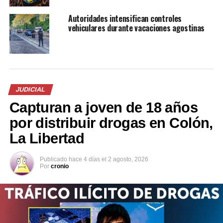
por la parte acusadora para completar su acusación.
Autoridades intensifican controles
vehiculares durante vacaciones agostinas
JUDICIAL
Capturan a joven de 18 años
por distribuir drogas en Colón,
La Libertad
Publicado
hace 4 días
el
2 agosto, 2026
Por
cronio
Comparte esto:
Facebook
X