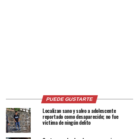
Comparte esto:
Facebook
X
Me gusta esto:
Relacionado
PUEDE GUSTARTE
Localizan sano y salvo a adolescente
reportado como desaparecido; no fue
víctima de ningún delito
Capturan a cuatro personas
Francia desmantela red de