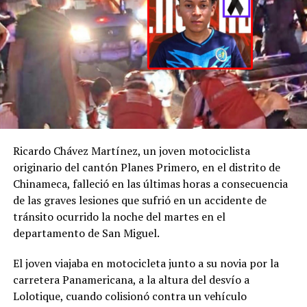
desaparición de H. D.
C., la
@FGR_SV
activó
el protocolo de
búsqueda, en
coordinación con la
@PNCSV
.
Ricardo Chávez Martínez, un joven motociclista
Afortunadamente, ha
originario del cantón Planes Primero, en el distrito de
Chinameca, falleció en las últimas horas a consecuencia
sido localizado sin ser
de las graves lesiones que sufrió en un accidente de
víctima de ningún
tránsito ocurrido la noche del martes en el
delito.
departamento de San Miguel.
pic.twitter.com/jRpWhKuxv
El joven viajaba en motocicleta junto a su novia por la
carretera Panamericana, a la altura del desvío a
Lolotique, cuando colisionó contra un vehículo
— Fiscalía General de