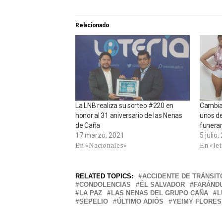
Relacionado
La LNB realiza su sorteo #220 en
Cambia 
honor al 31 aniversario de las Nenas
unos de
de Caña
funerar
17 marzo, 2021
5 julio
En «Nacionales»
En «Je
RELATED TOPICS:
ACCIDENTE DE TRÁNSIT
CONDOLENCIAS
ÉL SALVADOR
FARÁND
LA PAZ
LAS NENAS DEL GRUPO CAÑA
L
SEPELIO
ÚLTIMO ADIÓS
YEIMY FLORES