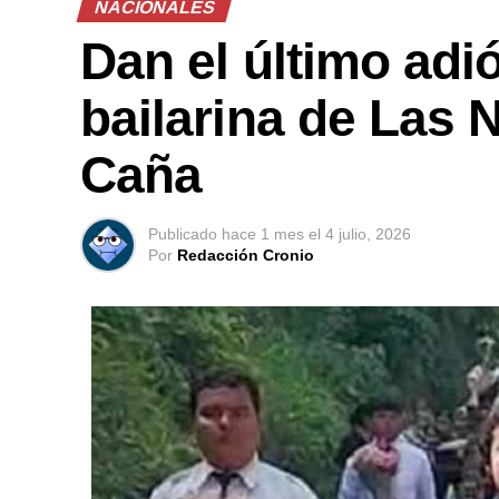
NACIONALES
Dan el último adi
bailarina de Las 
Caña
Publicado
hace 1 mes
el
4 julio, 2026
Por
Redacción Cronio