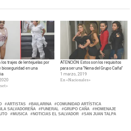
los trajes de lentejuelas por
ATENCIÓN: Estos son los requisitos
 bioseguridad en una
para ser una “Nena del Grupo Caña”
ia
1 marzo, 2019
En «Nacionales»
, 2020
tset»
O
ARTISTAS
BAILARINA
COMUNIDAD ARTÍSTICA
ULA SALVADOREÑA
FUNERAL
GRUPO CAÑA
HOMENAJE
UTO
MUSICA
NOTICIAS EL SALVADOR
SAN JUAN TALPA