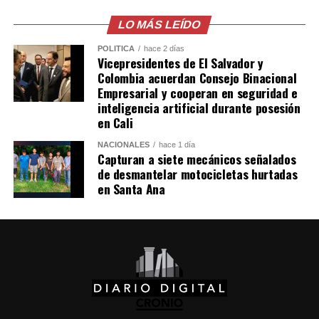
mayores detalles sobre el acuerdo para restablecer las
relaciones diplomáticas.
LO MÁS LEÍDO
POLÍTICA
hace 2 días
Sheinbaum también indicó que Chávez viajó a México en
Vicepresidentes de El Salvador y
un avión militar y calificó la entrega del salvoconducto
Colombia acuerdan Consejo Binacional
como «una acción de buena voluntad» de la presidenta
Empresarial y cooperan en seguridad e
inteligencia artificial durante posesión
Keiko Fujimori.
en Cali
Comparte esto:
NACIONALES
hace 1 día
Capturan a siete mecánicos señalados
de desmantelar motocicletas hurtadas
Facebook
X
en Santa Ana
Me gusta esto: