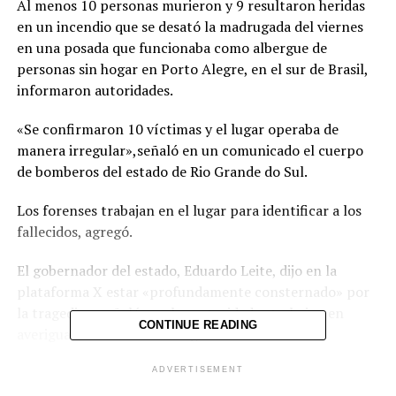
Al menos 10 personas murieron y 9 resultaron heridas
en un incendio que se desató la madrugada del viernes
en una posada que funcionaba como albergue de
personas sin hogar en Porto Alegre, en el sur de Brasil,
informaron autoridades.
«Se confirmaron 10 víctimas y el lugar operaba de
manera irregular»,señaló en un comunicado el cuerpo
de bomberos del estado de Rio Grande do Sul.
Los forenses trabajan en el lugar para identificar a los
fallecidos, agregó.
El gobernador del estado, Eduardo Leite, dijo en la
plataforma X estar «profundamente consternado» por
la tragedia y señaló que las autoridades trabajan en
CONTINUE READING
averiguar las causas del fuego.
Nueve personas rescatadas fueron trasladadas a dos
ADVERTISEMENT
hospitales de la zona, dijo la coordinadora de Defensa