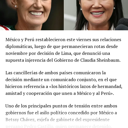
El ministerio agregó que, pese a la presencia del polvo
del Sahara, se esperan lluvias durante los próximos días,
por lo que pidió a la población mantenerse atenta a la
información oficial sobre las condiciones
meteorológicas.
México y Perú restablecieron este viernes sus relaciones
Las autoridades reiteraron el llamado a consultar los
diplomáticas, luego de que permanecieran rotas desde
canales oficiales del MARN y adoptar las medidas de
noviembre por decisión de Lima, que denunció una
prevención necesarias para reducir los efectos de este
supuesta injerencia del Gobierno de Claudia Sheinbaum.
fenómeno atmosférico, especialmente entre las
personas con mayor riesgo de complicaciones de salud.
Las cancillerías de ambos países comunicaron la
decisión mediante un comunicado conjunto, en el que
Comparte esto:
hicieron referencia a «los históricos lazos de hermandad,
amistad y cooperación que unen a México y al Perú».
Facebook
X
Uno de los principales puntos de tensión entre ambos
gobiernos fue el asilo político concedido por México a
Me gusta esto:
Betssy Chávez, exjefa de gabinete del expresidente
peruano Pedro Castillo, quien permanece detenido.