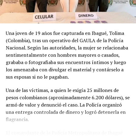
Relacionado
Una joven de 19 años fue capturada en Ibagué, Tolima
(Colombia), tras un operativo del GAULA de la Policía
Nacional. Según las autoridades, la mujer se relacionaba
sentimentalmente con hombres mayores o casados,
Incendio de un albergue deja
TRAGEDIA: Incendio en
grababa o fotografiaba sus encuentros íntimos y luego
un muerto y 17 heridos en
hospital de Brasil deja 10
Praga
personas fallecidas
los amenazaba con divulgar el material y contárselo a
24 diciembre, 2023
13 septiembre, 2019
sus esposas si no le pagaban.
En «Internacionales»
En «Internacionales»
Una de las víctimas, a quien le exigía 25 millones de
pesos colombianos (aproximadamente 6.200 dólares), se
armó de valor y denunció el caso. La Policía organizó
una entrega controlada de dinero y logró detenerla en
flagrancia.
Suman cuatro los muertos
tras accidente aéreo en
El comandante de la Policía Metropolitana de Ibagué
balneario del sur de Brasil