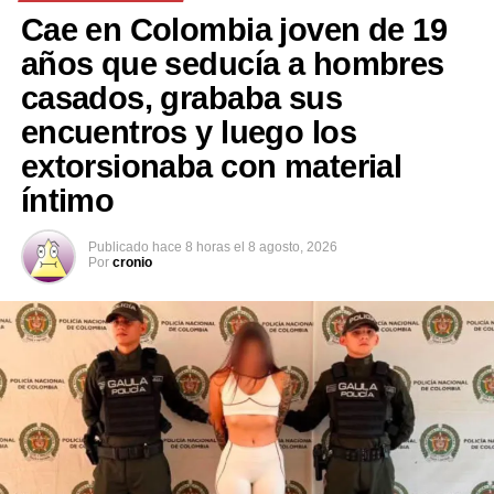
La mayoría de las víctimas perecieron asfixiadas por la
Cae en Colombia joven de 19
nube tóxica despedida por el material inflamable del
años que seducía a hombres
techo del local, que carecía de extintores que
casados, grababa sus
funcionaran y con solo dos puertas frontales para
encuentros y luego los
evacuar a una multitud, según la investigación.
extorsionaba con material
íntimo
Comparte esto:
Publicado
hace 8 horas
el
8 agosto, 2026
Por
cronio
Facebook
X
Me gusta esto: