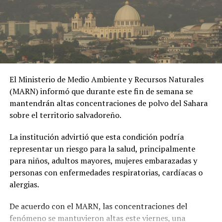
#OPINE
. El Gaula de la
Policía capturó en
Ibagué a una joven de
19 años señalada de
El Ministerio de Medio Ambiente y Recursos Naturales
extorsionar al hombre
(MARN) informó que durante este fin de semana se
con quien sostuvo una
mantendrán altas concentraciones de polvo del Sahara
sobre el territorio salvadoreño.
relación
extramatrimonial, a
La institución advirtió que esta condición podría
representar un riesgo para la salud, principalmente
quien amenazaba con
para niños, adultos mayores, mujeres embarazadas y
exponer material íntimo
personas con enfermedades respiratorias, cardíacas o
y contarle a su esposa
alergias.
si no le entregaba la
De acuerdo con el MARN, las concentraciones del
suma de 25 millones de
fenómeno se mantuvieron altas este viernes, una